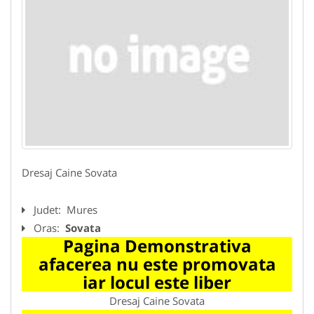
Dresaj Caine Sovata
Judet:
Mures
Oras:
Sovata
Pagina Demonstrativa
afacerea nu este promovata
iar locul este liber
Dresaj Caine Sovata