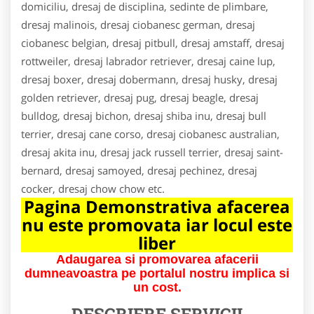
domiciliu, dresaj de disciplina, sedinte de plimbare,
dresaj malinois, dresaj ciobanesc german, dresaj
ciobanesc belgian, dresaj pitbull, dresaj amstaff, dresaj
rottweiler, dresaj labrador retriever, dresaj caine lup,
dresaj boxer, dresaj dobermann, dresaj husky, dresaj
golden retriever, dresaj pug, dresaj beagle, dresaj
bulldog, dresaj bichon, dresaj shiba inu, dresaj bull
terrier, dresaj cane corso, dresaj ciobanesc australian,
dresaj akita inu, dresaj jack russell terrier, dresaj saint-
bernard, dresaj samoyed, dresaj pechinez, dresaj
cocker, dresaj chow chow etc.
Pagina Demonstrativa afacerea
nu este promovata iar locul este
liber
Adaugarea si promovarea afacerii
dumneavoastra pe portalul nostru implica si
un cost.
DESCRIERE SERVICII