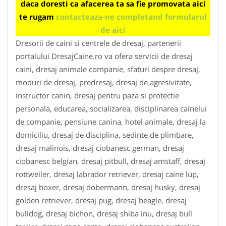
daca doresti ca afacerea ta sa fie promovata aici
te rugam
contacteaza-ne completand formularul
de aici
Dresorii de caini si centrele de dresaj, partenerii
portalului DresajCaine.ro va ofera servicii de dresaj
caini, dresaj animale companie, sfaturi despre dresaj,
moduri de dresaj, predresaj, dresaj de agresivitate,
instructor canin, dresaj pentru paza si protectie
personala, educarea, socializarea, disciplinarea cainelui
de companie, pensiune canina, hotel animale, dresaj la
domiciliu, dresaj de disciplina, sedinte de plimbare,
dresaj malinois, dresaj ciobanesc german, dresaj
ciobanesc belgian, dresaj pitbull, dresaj amstaff, dresaj
rottweiler, dresaj labrador retriever, dresaj caine lup,
dresaj boxer, dresaj dobermann, dresaj husky, dresaj
golden retriever, dresaj pug, dresaj beagle, dresaj
bulldog, dresaj bichon, dresaj shiba inu, dresaj bull