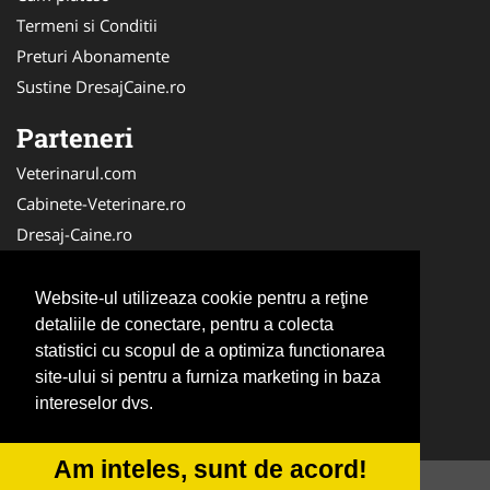
Termeni si Conditii
Preturi Abonamente
Sustine DresajCaine.ro
Parteneri
Veterinarul.com
Cabinete-Veterinare.ro
Dresaj-Caine.ro
Clinica-Privata.ro
Medic-Bun.com
Website-ul utilizeaza cookie pentru a reţine
SalonFrizerieCanina.com
detaliile de conectare, pentru a colecta
statistici cu scopul de a optimiza functionarea
DresajCaine.ro
site-ului si pentru a furniza marketing in baza
NonStopDeschis.ro
intereselor dvs.
Veterinar-Romania.ro
Am inteles, sunt de acord!