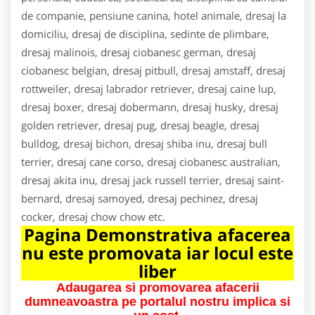
de companie, pensiune canina, hotel animale, dresaj la
domiciliu, dresaj de disciplina, sedinte de plimbare,
dresaj malinois, dresaj ciobanesc german, dresaj
ciobanesc belgian, dresaj pitbull, dresaj amstaff, dresaj
rottweiler, dresaj labrador retriever, dresaj caine lup,
dresaj boxer, dresaj dobermann, dresaj husky, dresaj
golden retriever, dresaj pug, dresaj beagle, dresaj
bulldog, dresaj bichon, dresaj shiba inu, dresaj bull
terrier, dresaj cane corso, dresaj ciobanesc australian,
dresaj akita inu, dresaj jack russell terrier, dresaj saint-
bernard, dresaj samoyed, dresaj pechinez, dresaj
cocker, dresaj chow chow etc.
Pagina Demonstrativa afacerea
nu este promovata iar locul este
liber
Adaugarea si promovarea afacerii
dumneavoastra pe portalul nostru implica si