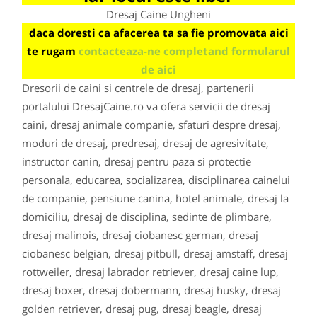
Dresaj Caine Ungheni
daca doresti ca afacerea ta sa fie promovata aici
te rugam
contacteaza-ne completand formularul
de aici
Dresorii de caini si centrele de dresaj, partenerii
portalului DresajCaine.ro va ofera servicii de dresaj
caini, dresaj animale companie, sfaturi despre dresaj,
moduri de dresaj, predresaj, dresaj de agresivitate,
instructor canin, dresaj pentru paza si protectie
personala, educarea, socializarea, disciplinarea cainelui
de companie, pensiune canina, hotel animale, dresaj la
domiciliu, dresaj de disciplina, sedinte de plimbare,
dresaj malinois, dresaj ciobanesc german, dresaj
ciobanesc belgian, dresaj pitbull, dresaj amstaff, dresaj
rottweiler, dresaj labrador retriever, dresaj caine lup,
dresaj boxer, dresaj dobermann, dresaj husky, dresaj
golden retriever, dresaj pug, dresaj beagle, dresaj