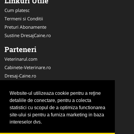
Linkuri Utile
Cum platesc
Termeni si Conditii
Preturi Abonamente
Sustine DresajCaine.ro
Parteneri
Veterinarul.com
Cabinete-Veterinare.ro
Dresaj-Caine.ro
Clinica-Privata.ro
Medic-Bun.com
Website-ul utilizeaza cookie pentru a reţine
SalonFrizerieCanina.com
detaliile de conectare, pentru a colecta
statistici cu scopul de a optimiza functionarea
DresajCaine.ro
site-ului si pentru a furniza marketing in baza
NonStopDeschis.ro
intereselor dvs.
Veterinar-Romania.ro