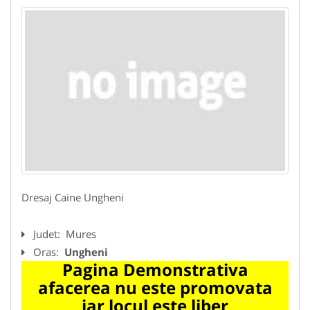
Dresaj Caine Ungheni
Judet:
Mures
Oras:
Ungheni
Pagina Demonstrativa
afacerea nu este promovata
iar locul este liber