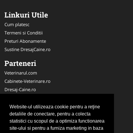
Linkuri Utile
Cum platesc
Termeni si Conditii
Preturi Abonamente
Sustine DresajCaine.ro
Parteneri
Veterinarul.com
Cabinete-Veterinare.ro
Dresaj-Caine.ro
Clinica-Privata.ro
Medic-Bun.com
Website-ul utilizeaza cookie pentru a reţine
SalonFrizerieCanina.com
detaliile de conectare, pentru a colecta
statistici cu scopul de a optimiza functionarea
DresajCaine.ro
site-ului si pentru a furniza marketing in baza
NonStopDeschis.ro