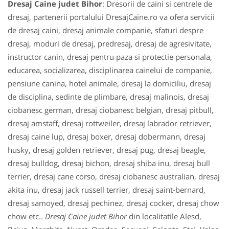
Dresaj Caine judet Bihor
: Dresorii de caini si centrele de
dresaj, partenerii portalului DresajCaine.ro va ofera servicii
de dresaj caini, dresaj animale companie, sfaturi despre
dresaj, moduri de dresaj, predresaj, dresaj de agresivitate,
instructor canin, dresaj pentru paza si protectie personala,
educarea, socializarea, disciplinarea cainelui de companie,
pensiune canina, hotel animale, dresaj la domiciliu, dresaj
de disciplina, sedinte de plimbare, dresaj malinois, dresaj
ciobanesc german, dresaj ciobanesc belgian, dresaj pitbull,
dresaj amstaff, dresaj rottweiler, dresaj labrador retriever,
dresaj caine lup, dresaj boxer, dresaj dobermann, dresaj
husky, dresaj golden retriever, dresaj pug, dresaj beagle,
dresaj bulldog, dresaj bichon, dresaj shiba inu, dresaj bull
terrier, dresaj cane corso, dresaj ciobanesc australian, dresaj
akita inu, dresaj jack russell terrier, dresaj saint-bernard,
dresaj samoyed, dresaj pechinez, dresaj cocker, dresaj chow
chow etc..
Dresaj Caine judet Bihor
din localitatile Alesd,