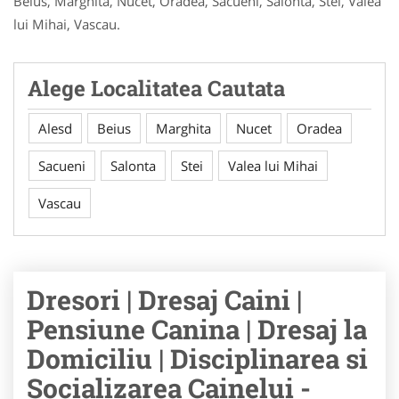
Beius, Marghita, Nucet, Oradea, Sacueni, Salonta, Stei, Valea
lui Mihai, Vascau.
Alege Localitatea Cautata
Alesd
Beius
Marghita
Nucet
Oradea
Sacueni
Salonta
Stei
Valea lui Mihai
Vascau
Dresori | Dresaj Caini |
Pensiune Canina | Dresaj la
Domiciliu | Disciplinarea si
Socializarea Cainelui -