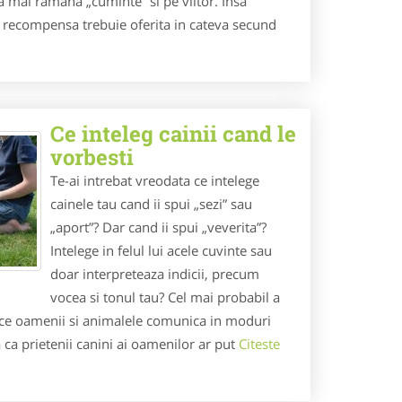
 mai ramana „cuminte” si pe viitor. Insa
: recompensa trebuie oferita in cateva secund
Ce inteleg cainii cand le
vorbesti
Te-ai intrebat vreodata ce intelege
cainele tau cand ii spui „sezi” sau
„aport”? Dar cand ii spui „veverita”?
Intelege in felul lui acele cuvinte sau
doar interpreteaza indicii, precum
vocea si tonul tau? Cel mai probabil a
ce oamenii si animalele comunica in moduri
a ca prietenii canini ai oamenilor ar put
Citeste