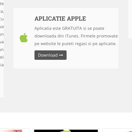
te
a,
APLICATIE APPLE
cu
va
Aplicatia este GRATUITA si se poate
un
downloada din iTunes. Firmele promovate
va
pe website le puteti regasi si pe aplicatie.
un
Download
ti
ia