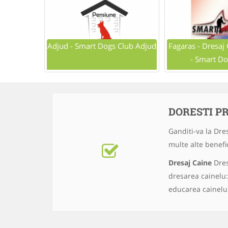
Adjud - Smart Dogs Club Adjud
Fagaras - Dresaj
- Smart Do
DORESTI P
Ganditi-va la Dres
multe alte benefic
Dresaj Caine
Dres
dresarea cainelu:
educarea cainelui