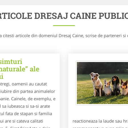
TICOLE DRESAJ CAINE PUBLI
a citesti articole din domeniul Dresaj Caine, scrise de parteneri si 
simturi
aturale” ale
ui
ntregi, oamenii au cautat
 iubire din partea animalelor
anie. Cainele, de exemplu, e
l sa iubeasca si sa-si arate
l fata de stapan si familia
i are si cateva calitati
reactioneaza la laude sau hr