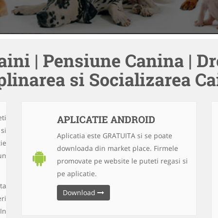
aini | Pensiune Canina | Dr
plinarea si Socializarea Ca
ti
APLICATIE ANDROID
si
Aplicatia este GRATUITA si se poate
ie
downloada din market place. Firmele
un
promovate pe website le puteti regasi si
pe aplicatie.
ta
Download
ri
In