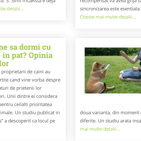
a. 5. Simt fricaAsta e deja
recompensat va avea grija sa
e detalii...
sincronizarea este esentiala
Citeste mai multe detalii...
ne sa dormi cu
 in pat? Opinia
lor
 proprietarii de caini au
rtite cand vine vorba despre
turi de prietenii lor
i. Unii dintre ei considera
pentru ceilalti prioritatea
nimale. Un studiu publicat in
doua varianta, din moment 
” a descoperit ca locul pe
diferite. Un studiu arata ins
mai multe detalii...