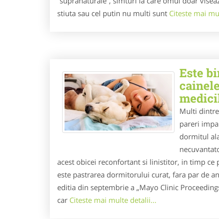
“supranaturale”, simturi la care omul doar viseaz
stiuta sau cel putin nu multi sunt
Citeste mai mult
Este bi
cainele
medici
Multi dintre
pareri impa
dormitul ala
necuvantator
acest obicei reconfortant si linistitor, in timp ce 
este pastrarea dormitorului curat, fara par de a
editia din septembrie a „Mayo Clinic Proceedings
car
Citeste mai multe detalii...