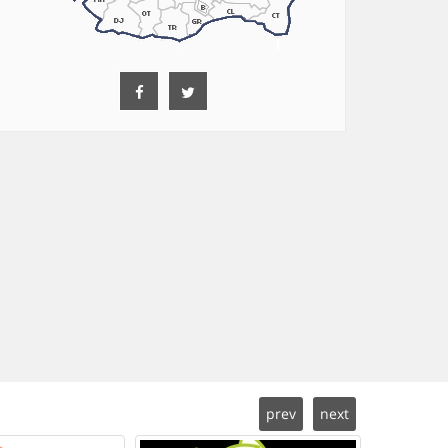
prev
next