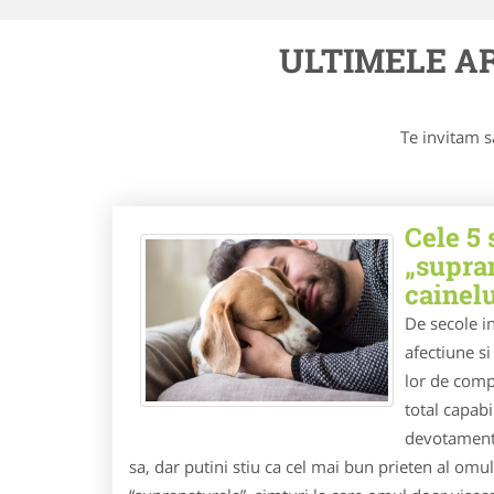
ULTIMELE AR
Te invitam s
Cele 5 
„supran
cainel
De secole i
afectiune si
lor de comp
total capabi
devotamentu
sa, dar putini stiu ca cel mai bun prieten al omulu