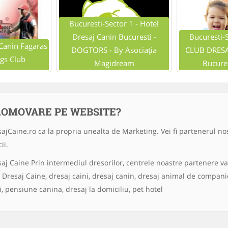
Bucuresti-Sector 1 - Hotel
Dresaj Canin Bucuresti -
Bucuresti-S
 Canin Fagaras
DOGTORS - By Asociația
CLUB DRESAJ
gs Club
Magidream
Bucures
ROMOVARE PE WEBSITE?
ajCaine.ro ca la propria unealta de Marketing. Vei fi partenerul nos
ii.
aj Caine Prin intermediul dresorilor, centrele noastre partenere va
 Dresaj Caine, dresaj caini, dresaj canin, dresaj animal de companie,
, pensiune canina, dresaj la domiciliu, pet hotel