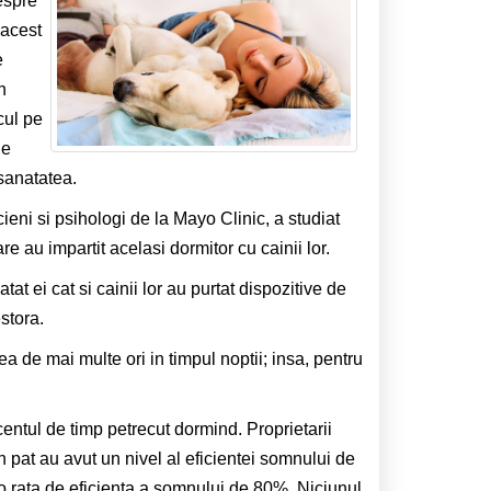
espre
 acest
e
n
cul pe
de
 sanatatea.
cieni si psihologi de la Mayo Clinic, a studiat
e au impartit acelasi dormitor cu cainii lor.
atat ei cat si cainii lor au purtat dispozitive de
stora.
ea de mai multe ori in timpul noptii; insa, pentru
centul de timp petrecut dormind. Proprietarii
 pat au avut un nivel al eficientei somnului de
o rata de eficienta a somnului de 80%. Niciunul