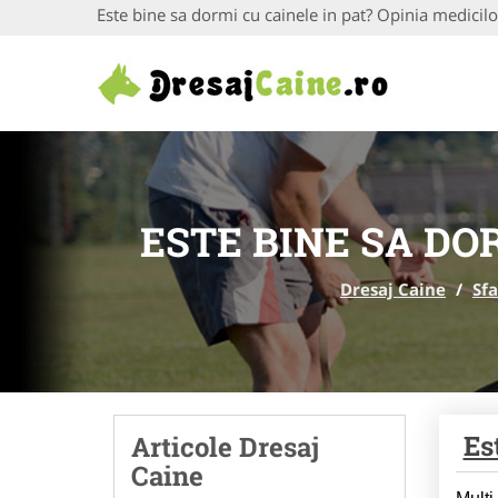
Este bine sa dormi cu cainele in pat? Opinia medicilo
ESTE BINE SA DO
Dresaj Caine
/
Sfa
Es
Articole Dresaj
Caine