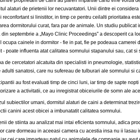
 dintre proprietarii de caini au pareri impartite cand vine vorba d
tul alaturi de prietenii lor necuvantatori. Unii dintre ei considera
 reconfortant si linistitor, in timp ce pentru ceilalti prioritatea est
area dormitorului curat, fara par de animale. Un studiu publicat i
a din septembrie a „Mayo Clinic Proceedings” a descoperit ca lo
il ocupa cainele in dormitor - fie in pat, fie pe podeaua camerei 
t - poate influenta atat calitatea somnului stapanului sau, cat si
a de cercetatori alcatuita din specialisti in pneumologie, statisti
 adulti sanatosi, care nu sufereau de tulburari ale somnului si car
ipantii au fost evaluati timp de cinci luni, iar timp de sapte nopti 
orizare a activitatii, ce au inregistrat obiceiurile de somn ale ace
zul subiectilor umani, dormitul alaturi de caini a determinat trezir
ctii canini acest obicei a imbunatatit calitatea somnului.
ii de stiinta au analizat mai intai eficienta somnului, adica pro
lor care dormeau in aceeasi camera cu acestia insa nu ii lasau in
iar cei care imparteau patul cu animalele de companie au avut 