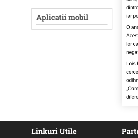
dintr
Aplicatii mobil
iar p
O ana
Acest
lor c
negat
Lois 
cerce
odihn
„Oame
difer
Linkuri Utile
Part