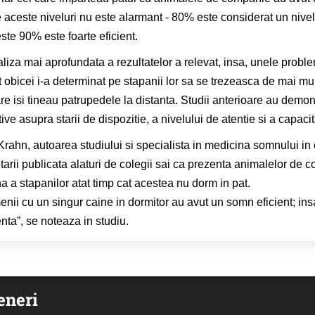
e aceste niveluri nu este alarmant - 80% este considerat un nive
este 90% este foarte eficient.
liza mai aprofundata a rezultatelor a relevat, insa, unele proble
 obicei i-a determinat pe stapanii lor sa se trezeasca de mai mul
are isi tineau patrupedele la distanta. Studii anterioare au dem
ive asupra starii de dispozitie, a nivelului de atentie si a capacit
Krahn, autoarea studiului si specialista in medicina somnului in c
tarii publicata alaturi de colegii sai ca prezenta animalelor de
a a stapanilor atat timp cat acestea nu dorm in pat.
nii cu un singur caine in dormitor au avut un somn eficient; insa,
enta”, se noteaza in studiu.
eneri