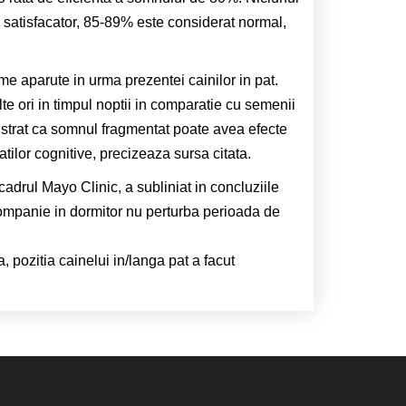
l satisfacator, 85-89% este considerat normal,
me aparute in urma prezentei cainilor in pat.
te ori in timpul noptii in comparatie cu semenii
onstrat ca somnul fragmentat poate avea efecte
atilor cognitive, precizeaza sursa citata.
adrul Mayo Clinic, a subliniat in concluziile
 companie in dormitor nu perturba perioada de
 pozitia cainelui in/langa pat a facut