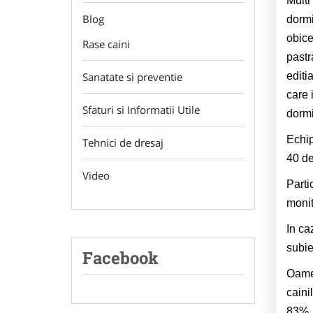
Multi
Blog
dormi
obicei
Rase caini
pastr
Sanatate si preventie
editi
care 
Sfaturi si Informatii Utile
dormi
Echip
Tehnici de dresaj
40 de
Video
Partic
monit
In ca
subie
Facebook
Oamen
caini
83%, 