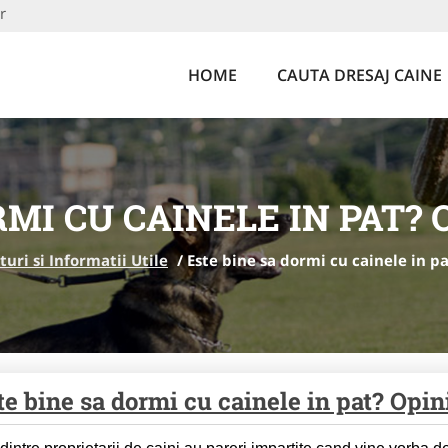
r
HOME
CAUTA DRESAJ CAINE
RMI CU CAINELE IN PAT? 
turi si Informatii Utile
/
Este bine sa dormi cu cainele in p
te bine sa dormi cu cainele in pat? Opin