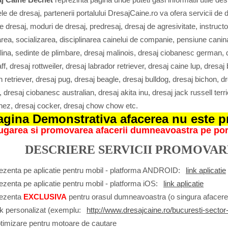
le de dresaj, partenerii portalului DresajCaine.ro va ofera servicii de 
 dresaj, moduri de dresaj, predresaj, dresaj de agresivitate, instructo
ea, socializarea, disciplinarea cainelui de companie, pensiune canina,
lina, sedinte de plimbare, dresaj malinois, dresaj ciobanesc german, d
f, dresaj rottweiler, dresaj labrador retriever, dresaj caine lup, dres
 retriever, dresaj pug, dresaj beagle, dresaj bulldog, dresaj bichon, dre
 dresaj ciobanesc australian, dresaj akita inu, dresaj jack russell ter
nez, dresaj cocker, dresaj chow chow etc.
agina Demonstrativa afacerea nu este pr
garea si promovarea afacerii dumneavoastra pe porta
DESCRIERE SERVICII PROMOVA
ezenta pe aplicatie pentru mobil - platforma ANDROID:
link aplicatie
ezenta pe aplicatie pentru mobil - platforma iOS:
link aplicatie
rezenta
EXCLUSIVA
pentru orasul dumneavoastra (o singura afacere 
nk personalizat (exemplu:
http://www.dresajcaine.ro/bucuresti-sector
timizare pentru motoare de cautare