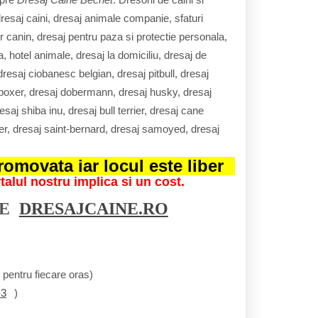
dresaj caini, dresaj animale companie, sfaturi
r canin, dresaj pentru paza si protectie personala,
 hotel animale, dresaj la domiciliu, dresaj de
resaj ciobanesc belgian, dresaj pitbull, dresaj
aj boxer, dresaj dobermann, dresaj husky, dresaj
saj shiba inu, dresaj bull terrier, dresaj cane
rier, dresaj saint-bernard, dresaj samoyed, dresaj
omovata iar locul este liber
lul nostru implica si un cost.
RE
DRESAJCAINE.RO
pentru fiecare oras)
-3
)