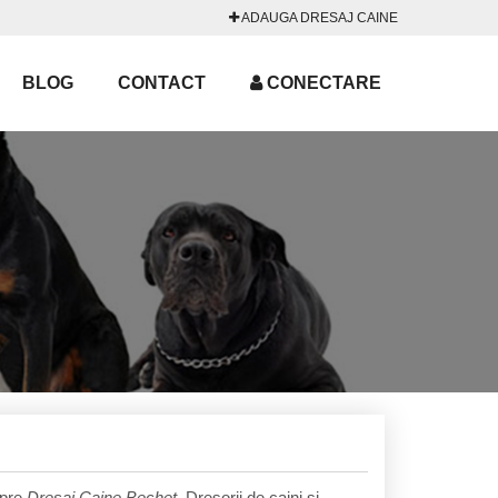
ADAUGA DRESAJ CAINE
BLOG
CONTACT
CONECTARE
spre
Dresaj Caine Bechet
. Dresorii de caini si