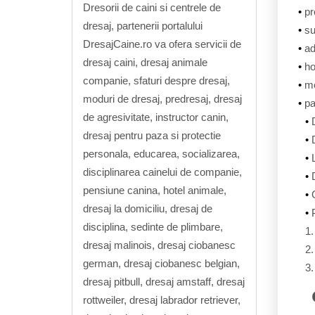
Dresorii de caini si centrele de
pr
dresaj, partenerii portalului
su
DresajCaine.ro va ofera servicii de
ad
dresaj caini, dresaj animale
ho
companie, sfaturi despre dresaj,
m
moduri de dresaj, predresaj, dresaj
pa
de agresivitate, instructor canin,
dresaj pentru paza si protectie
personala, educarea, socializarea,
disciplinarea cainelui de companie,
pensiune canina, hotel animale,
dresaj la domiciliu, dresaj de
disciplina, sedinte de plimbare,
dresaj malinois, dresaj ciobanesc
german, dresaj ciobanesc belgian,
dresaj pitbull, dresaj amstaff, dresaj
rottweiler, dresaj labrador retriever,