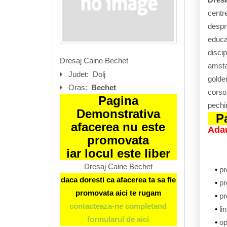
centre
despre
educar
discip
Dresaj Caine Bechet
amstaf
Judet:
Dolj
golden
Oras:
Bechet
corso,
Pagina
pechi
Demonstrativa
P
afacerea nu este
Adau
promovata
iar locul este liber
Dresaj Caine Bechet
pr
daca doresti ca afacerea ta sa fie
pr
promovata aici te rugam
p
contacteaza-ne completand
li
formularul de aici
op