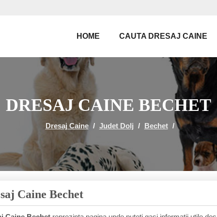
HOME
CAUTA DRESAJ CAINE
DRESAJ CAINE BECHET
Dresaj Caine
/
Judet Dolj
/
Bechet
/
saj Caine Bechet
j Caine Bechet
reprezinta pagina unde puteti gasi informatii utile de