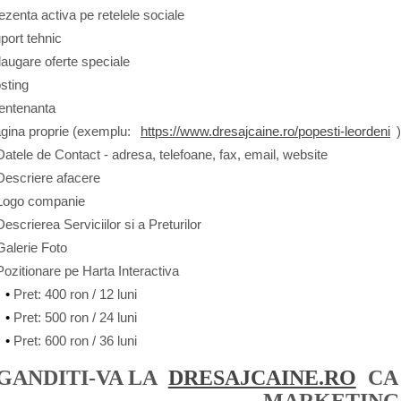
ezenta activa pe retelele sociale
port tehnic
augare oferte speciale
sting
entenanta
gina proprie (exemplu:
https://www.dresajcaine.ro/popesti-leordeni
Datele de Contact - adresa, telefoane, fax, email, website
Descriere afacere
Logo companie
Descrierea Serviciilor si a Preturilor
Galerie Foto
Pozitionare pe Harta Interactiva
Pret: 400 ron / 12 luni
Pret: 500 ron / 24 luni
Pret: 600 ron / 36 luni
GANDITI-VA LA
DRESAJCAINE.RO
CA