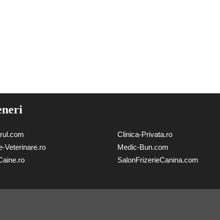
eneri
arul.com
Clinica-Privata.ro
-Veterinare.ro
Medic-Bun.com
Caine.ro
SalonFrizerieCanina.com