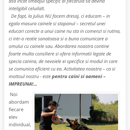
asa incat limbajul specific al fiecaruia sa devina
inteligibil celuilalt.
De fapt, la Julius NU facem dresaj, ci educam – in
egala masura cainele si stapanul – secretul unei
educari corecte a unui caine nu sta in comenzi si rutina,
ci intr-o reatie sanatoasa si o buna comunicare a
omului cu cainele sau. Abordarea noastra contine
foarte multa consiliere si ofera informatii legate de
specia canina, de nevoiele ei specifice si modul in care
se comunica eficient cu ea. Activitatea noastra – ca si
mottoul nostru - este
pentru caini si oameni –
IMPREUNA!…
Noi
abordam
fiecare
elev
individual,