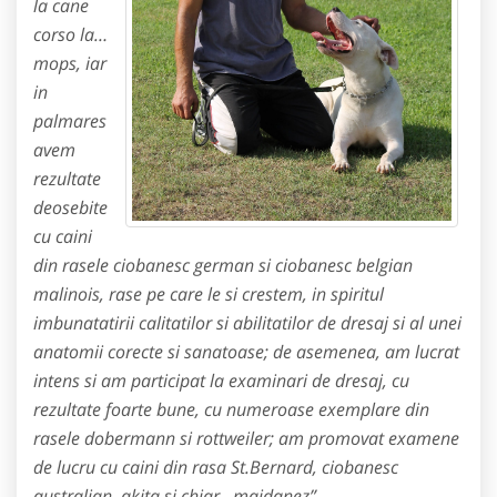
la cane
corso la…
mops, iar
in
palmares
avem
rezultate
deosebite
cu caini
din rasele ciobanesc german si ciobanesc belgian
malinois, rase pe care le si crestem, in spiritul
imbunatatirii calitatilor si abilitatilor de dresaj si al unei
anatomii corecte si sanatoase; de asemenea, am lucrat
intens si am participat la examinari de dresaj, cu
rezultate foarte bune, cu numeroase exemplare din
rasele dobermann si rottweiler; am promovat examene
de lucru cu caini din rasa St.Bernard, ciobanesc
australian, akita si chiar ,,maidanez”…