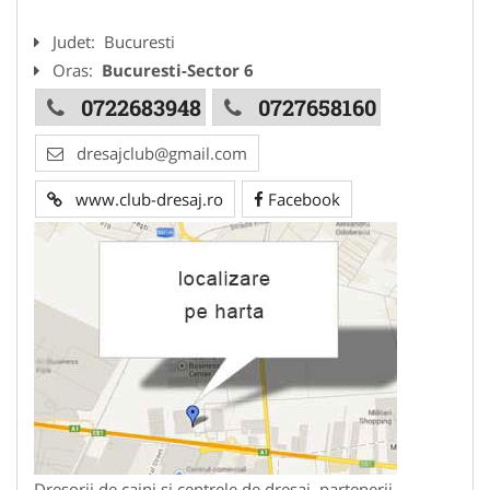
Judet:
Bucuresti
Oras:
Bucuresti-Sector 6
0722683948
0727658160
dresajclub@gmail.com
www.club-dresaj.ro
Facebook
Dresorii de caini si centrele de dresaj, partenerii