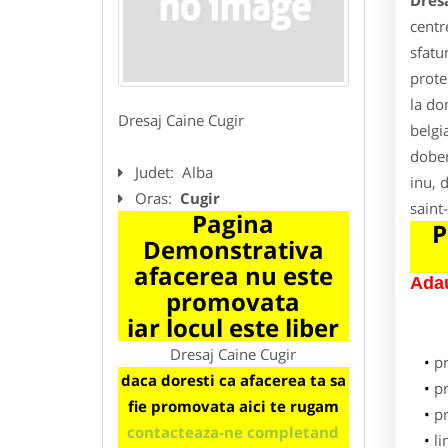
Dres
centr
sfatu
prote
la do
Dresaj Caine Cugir
belgi
dober
Judet:
Alba
inu, d
Oras:
Cugir
saint
Pagina
P
Demonstrativa
afacerea nu este
Adau
promovata
iar locul este liber
Dresaj Caine Cugir
p
daca doresti ca afacerea ta sa
pr
fie promovata aici te rugam
p
contacteaza-ne completand
li