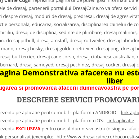
aj Caine Cugir
reprezinta pagina unde puteti gasi informatii util
ele de dresaj, partenerii portalului DresajCaine.ro va ofera servici
ri despre dresaj, moduri de dresaj, predresaj, dresaj de agresivitat
ctie personala, educarea, socializarea, disciplinarea cainelui de 
miciliu, dresaj de disciplina, sedinte de plimbare, dresaj malinoi
an, dresaj pitbull, dresaj amstaff, dresaj rottweiler, dresaj labrado
mann, dresaj husky, dresaj golden retriever, dresaj pug, dresaj be
resaj bull terrier, dresaj cane corso, dresaj ciobanesc australian, dr
-bernard, dresaj samoyed, dresaj pechinez, dresaj cocker, dresaj
agina Demonstrativa afacerea nu este
liber
garea si promovarea afacerii dumneavoastra pe porta
DESCRIERE SERVICII PROMOVA
rezenta pe aplicatie pentru mobil - platforma ANDROID:
link apli
ezenta pe aplicatie pentru mobil - platforma iOS:
link aplicatie
rezenta
EXCLUSIVA
pentru orasul dumneavoastra (o singura afacer
nk personalizat (exemplu:
http://www.dresajcaine.ro/bucuresti-s