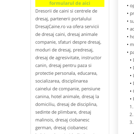
formularul de aici
o
Dresorii de caini si centrele de
pr
dresaj, partenerii portalului
su
DresajCaine.ro va ofera servicii
ad
de dresaj caini, dresaj animale
h
companie, sfaturi despre dresaj,
m
moduri de dresaj, predresaj,
p
dresaj de agresivitate, instructor
canin, dresaj pentru paza si
protectie personala, educarea,
socializarea, disciplinarea
cainelui de companie, pensiune
canina, hotel animale, dresaj la
domiciliu, dresaj de disciplina,
sedinte de plimbare, dresaj
malinois, dresaj ciobanesc
german, dresaj ciobanesc