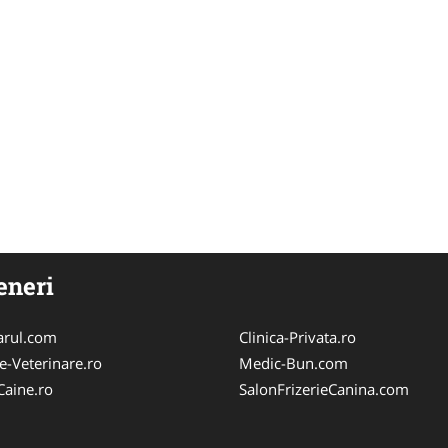
eneri
arul.com
Clinica-Privata.ro
e-Veterinare.ro
Medic-Bun.com
Caine.ro
SalonFrizerieCanina.com