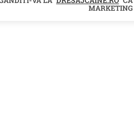
GANDITI-VA LA
DRESAJCAINE.RO
CA 
MARKETING