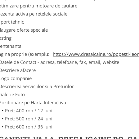
ptimizare pentru motoare de cautare
ezenta activa pe retelele sociale
port tehnic
augare oferte speciale
osting
entenanta
agina proprie (exemplu:
https://www.dresajcaine.ro/popesti-leo
Datele de Contact - adresa, telefoane, fax, email, website
Descriere afacere
Logo companie
Descrierea Serviciilor si a Preturilor
Galerie Foto
Pozitionare pe Harta Interactiva
Pret: 400 ron / 12 luni
Pret: 500 ron / 24 luni
Pret: 600 ron / 36 luni