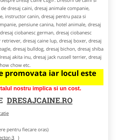
e despre
Dresaj Caine Cugir
. Dresorii de caini si
i de dresaj caini, dresaj animale companie,
e, instructor canin, dresaj pentru paza si
companie, pensiune canina, hotel animale, dresaj
s, dresaj ciobanesc german, dresaj ciobanesc
r retriever, dresaj caine lup, dresaj boxer, dresaj
agle, dresaj bulldog, dresaj bichon, dresaj shiba
esaj akita inu, dresaj jack russell terrier, dresaj
 chow chow etc.
 promovata iar locul este
lul nostru implica si un cost.
RE
DRESAJCAINE.RO
catie
e pentru fiecare oras)
ector-3
)