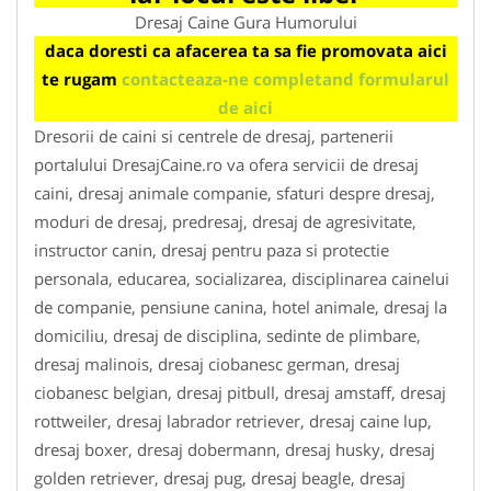
Dresaj Caine Gura Humorului
daca doresti ca afacerea ta sa fie promovata aici
te rugam
contacteaza-ne completand formularul
de aici
Dresorii de caini si centrele de dresaj, partenerii
portalului DresajCaine.ro va ofera servicii de dresaj
caini, dresaj animale companie, sfaturi despre dresaj,
moduri de dresaj, predresaj, dresaj de agresivitate,
instructor canin, dresaj pentru paza si protectie
personala, educarea, socializarea, disciplinarea cainelui
de companie, pensiune canina, hotel animale, dresaj la
domiciliu, dresaj de disciplina, sedinte de plimbare,
dresaj malinois, dresaj ciobanesc german, dresaj
ciobanesc belgian, dresaj pitbull, dresaj amstaff, dresaj
rottweiler, dresaj labrador retriever, dresaj caine lup,
dresaj boxer, dresaj dobermann, dresaj husky, dresaj
golden retriever, dresaj pug, dresaj beagle, dresaj