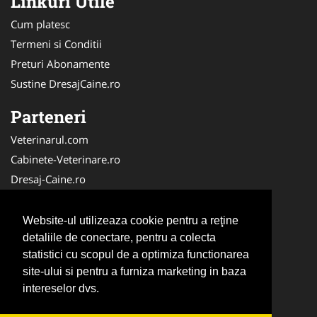
Linkuri Utile
Cum platesc
Termeni si Conditii
Preturi Abonamente
Sustine DresajCaine.ro
Parteneri
Veterinarul.com
Cabinete-Veterinare.ro
Dresaj-Caine.ro
Clinica-Privata.ro
Medic-Bun.com
Website-ul utilizeaza cookie pentru a reţine
SalonFrizerieCanina.com
detaliile de conectare, pentru a colecta
statistici cu scopul de a optimiza functionarea
DresajCaine.ro
site-ului si pentru a furniza marketing in baza
NonStopDeschis.ro
intereselor dvs.
Veterinar-Romania.ro