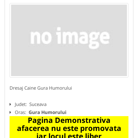
Dresaj Caine Gura Humorului
Judet:
Suceava
Oras:
Gura Humorului
Pagina Demonstrativa
afacerea nu este promovata
iar locul este liber