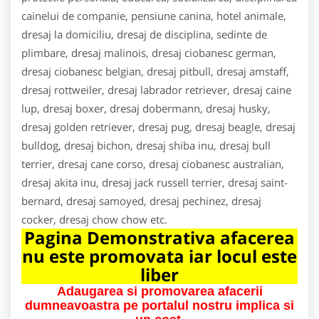
cainelui de companie, pensiune canina, hotel animale,
dresaj la domiciliu, dresaj de disciplina, sedinte de
plimbare, dresaj malinois, dresaj ciobanesc german,
dresaj ciobanesc belgian, dresaj pitbull, dresaj amstaff,
dresaj rottweiler, dresaj labrador retriever, dresaj caine
lup, dresaj boxer, dresaj dobermann, dresaj husky,
dresaj golden retriever, dresaj pug, dresaj beagle, dresaj
bulldog, dresaj bichon, dresaj shiba inu, dresaj bull
terrier, dresaj cane corso, dresaj ciobanesc australian,
dresaj akita inu, dresaj jack russell terrier, dresaj saint-
bernard, dresaj samoyed, dresaj pechinez, dresaj
cocker, dresaj chow chow etc.
Pagina Demonstrativa afacerea
nu este promovata iar locul este
liber
Adaugarea si promovarea afacerii
dumneavoastra pe portalul nostru implica si