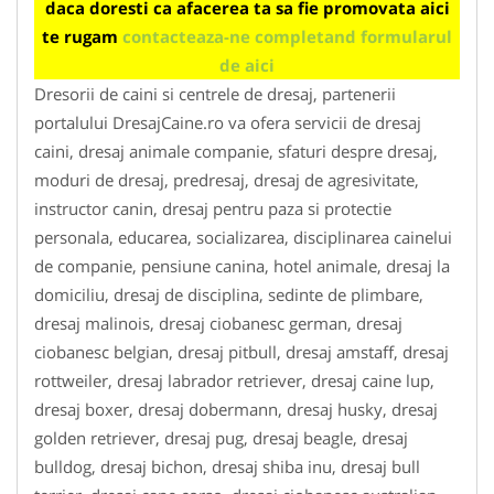
daca doresti ca afacerea ta sa fie promovata aici
te rugam
contacteaza-ne completand formularul
de aici
Dresorii de caini si centrele de dresaj, partenerii
portalului DresajCaine.ro va ofera servicii de dresaj
caini, dresaj animale companie, sfaturi despre dresaj,
moduri de dresaj, predresaj, dresaj de agresivitate,
instructor canin, dresaj pentru paza si protectie
personala, educarea, socializarea, disciplinarea cainelui
de companie, pensiune canina, hotel animale, dresaj la
domiciliu, dresaj de disciplina, sedinte de plimbare,
dresaj malinois, dresaj ciobanesc german, dresaj
ciobanesc belgian, dresaj pitbull, dresaj amstaff, dresaj
rottweiler, dresaj labrador retriever, dresaj caine lup,
dresaj boxer, dresaj dobermann, dresaj husky, dresaj
golden retriever, dresaj pug, dresaj beagle, dresaj
bulldog, dresaj bichon, dresaj shiba inu, dresaj bull