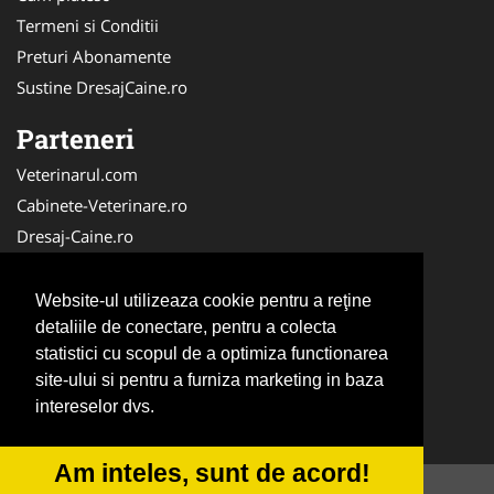
Termeni si Conditii
Preturi Abonamente
Sustine DresajCaine.ro
Parteneri
Veterinarul.com
Cabinete-Veterinare.ro
Dresaj-Caine.ro
Clinica-Privata.ro
Medic-Bun.com
Website-ul utilizeaza cookie pentru a reţine
SalonFrizerieCanina.com
detaliile de conectare, pentru a colecta
statistici cu scopul de a optimiza functionarea
DresajCaine.ro
site-ului si pentru a furniza marketing in baza
NonStopDeschis.ro
intereselor dvs.
Veterinar-Romania.ro
Am inteles, sunt de acord!