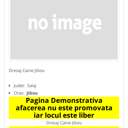
Dresaj Caine Jibou
Judet:
Salaj
Oras:
Jibou
Pagina Demonstrativa
afacerea nu este promovata
iar locul este liber
Dresaj Caine Jibou