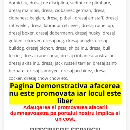
domiciliu, dresaj de disciplina, sedinte de plimbare,
dresaj malinois, dresaj ciobanesc german, dresaj
ciobanesc belgian, dresaj pitbull, dresaj amstaff, dresaj
rottweiler, dresaj labrador retriever, dresaj caine lup,
dresaj boxer, dresaj dobermann, dresaj husky, dresaj
golden retriever, dresaj pug, dresaj beagle, dresaj
bulldog, dresaj bichon, dresaj shiba inu, dresaj bull
terrier, dresaj cane corso, dresaj ciobanesc australian,
dresaj akita inu, dresaj jack russell terrier, dresaj saint-
bernard, dresaj samoyed, dresaj pechinez, dresaj
cocker, dresaj chow chow etc.
Pagina Demonstrativa afacerea
nu este promovata iar locul este
liber
Adaugarea si promovarea afacerii
dumneavoastra pe portalul nostru implica si
un cost.
DESCRIERE SERVICII