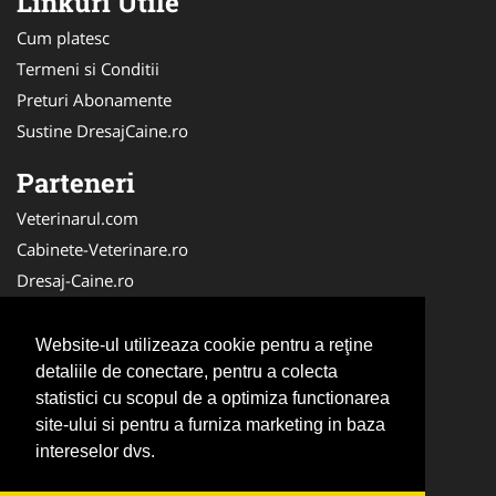
Linkuri Utile
Cum platesc
Termeni si Conditii
Preturi Abonamente
Sustine DresajCaine.ro
Parteneri
Veterinarul.com
Cabinete-Veterinare.ro
Dresaj-Caine.ro
Clinica-Privata.ro
Medic-Bun.com
Website-ul utilizeaza cookie pentru a reţine
SalonFrizerieCanina.com
detaliile de conectare, pentru a colecta
statistici cu scopul de a optimiza functionarea
DresajCaine.ro
site-ului si pentru a furniza marketing in baza
NonStopDeschis.ro
intereselor dvs.
Veterinar-Romania.ro