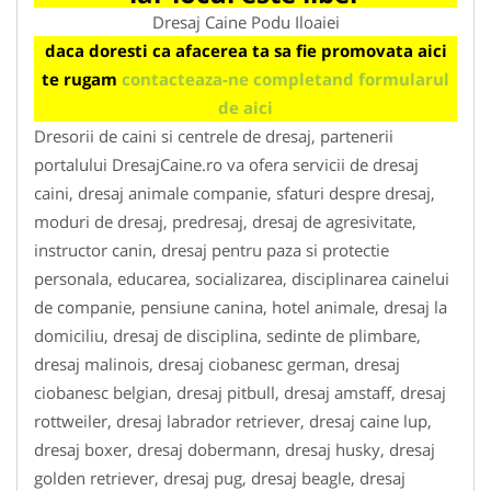
Dresaj Caine Podu Iloaiei
daca doresti ca afacerea ta sa fie promovata aici
te rugam
contacteaza-ne completand formularul
de aici
Dresorii de caini si centrele de dresaj, partenerii
portalului DresajCaine.ro va ofera servicii de dresaj
caini, dresaj animale companie, sfaturi despre dresaj,
moduri de dresaj, predresaj, dresaj de agresivitate,
instructor canin, dresaj pentru paza si protectie
personala, educarea, socializarea, disciplinarea cainelui
de companie, pensiune canina, hotel animale, dresaj la
domiciliu, dresaj de disciplina, sedinte de plimbare,
dresaj malinois, dresaj ciobanesc german, dresaj
ciobanesc belgian, dresaj pitbull, dresaj amstaff, dresaj
rottweiler, dresaj labrador retriever, dresaj caine lup,
dresaj boxer, dresaj dobermann, dresaj husky, dresaj
golden retriever, dresaj pug, dresaj beagle, dresaj