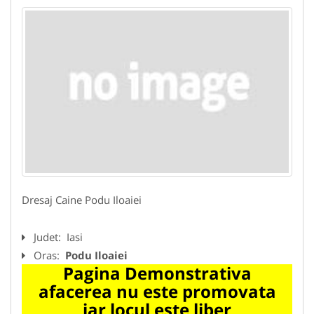
Dresaj Caine Podu Iloaiei
Judet:
Iasi
Oras:
Podu Iloaiei
Pagina Demonstrativa
afacerea nu este promovata
iar locul este liber