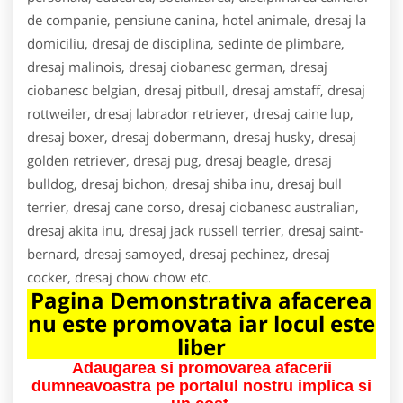
de companie, pensiune canina, hotel animale, dresaj la
domiciliu, dresaj de disciplina, sedinte de plimbare,
dresaj malinois, dresaj ciobanesc german, dresaj
ciobanesc belgian, dresaj pitbull, dresaj amstaff, dresaj
rottweiler, dresaj labrador retriever, dresaj caine lup,
dresaj boxer, dresaj dobermann, dresaj husky, dresaj
golden retriever, dresaj pug, dresaj beagle, dresaj
bulldog, dresaj bichon, dresaj shiba inu, dresaj bull
terrier, dresaj cane corso, dresaj ciobanesc australian,
dresaj akita inu, dresaj jack russell terrier, dresaj saint-
bernard, dresaj samoyed, dresaj pechinez, dresaj
cocker, dresaj chow chow etc.
Pagina Demonstrativa afacerea
nu este promovata iar locul este
liber
Adaugarea si promovarea afacerii
dumneavoastra pe portalul nostru implica si