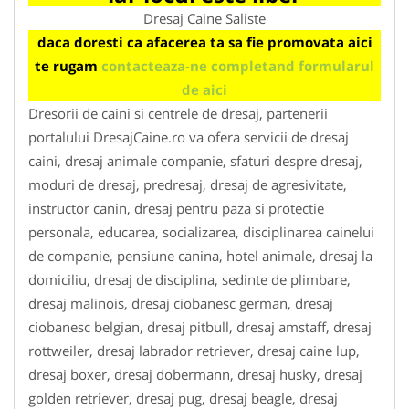
Dresaj Caine Saliste
daca doresti ca afacerea ta sa fie promovata aici
te rugam
contacteaza-ne completand formularul
de aici
Dresorii de caini si centrele de dresaj, partenerii
portalului DresajCaine.ro va ofera servicii de dresaj
caini, dresaj animale companie, sfaturi despre dresaj,
moduri de dresaj, predresaj, dresaj de agresivitate,
instructor canin, dresaj pentru paza si protectie
personala, educarea, socializarea, disciplinarea cainelui
de companie, pensiune canina, hotel animale, dresaj la
domiciliu, dresaj de disciplina, sedinte de plimbare,
dresaj malinois, dresaj ciobanesc german, dresaj
ciobanesc belgian, dresaj pitbull, dresaj amstaff, dresaj
rottweiler, dresaj labrador retriever, dresaj caine lup,
dresaj boxer, dresaj dobermann, dresaj husky, dresaj
golden retriever, dresaj pug, dresaj beagle, dresaj