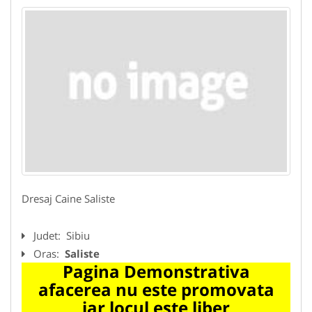
Dresaj Caine Saliste
Judet:
Sibiu
Oras:
Saliste
Pagina Demonstrativa
afacerea nu este promovata
iar locul este liber