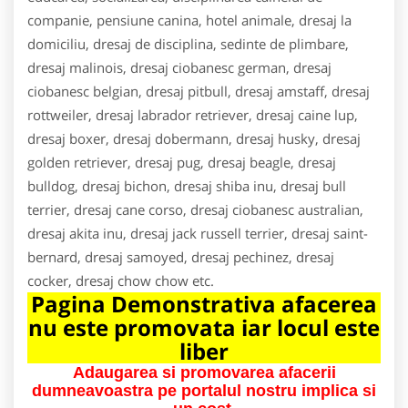
companie, pensiune canina, hotel animale, dresaj la
domiciliu, dresaj de disciplina, sedinte de plimbare,
dresaj malinois, dresaj ciobanesc german, dresaj
ciobanesc belgian, dresaj pitbull, dresaj amstaff, dresaj
rottweiler, dresaj labrador retriever, dresaj caine lup,
dresaj boxer, dresaj dobermann, dresaj husky, dresaj
golden retriever, dresaj pug, dresaj beagle, dresaj
bulldog, dresaj bichon, dresaj shiba inu, dresaj bull
terrier, dresaj cane corso, dresaj ciobanesc australian,
dresaj akita inu, dresaj jack russell terrier, dresaj saint-
bernard, dresaj samoyed, dresaj pechinez, dresaj
cocker, dresaj chow chow etc.
Pagina Demonstrativa afacerea
nu este promovata iar locul este
liber
Adaugarea si promovarea afacerii
dumneavoastra pe portalul nostru implica si