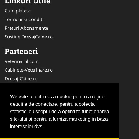
Linkuri Utile
Cum platesc
Termeni si Conditii
Preturi Abonamente
Sustine DresajCaine.ro
Parteneri
Veterinarul.com
Cabinete-Veterinare.ro
Dresaj-Caine.ro
Clinica-Privata.ro
Medic-Bun.com
Website-ul utilizeaza cookie pentru a reţine
SalonFrizerieCanina.com
detaliile de conectare, pentru a colecta
statistici cu scopul de a optimiza functionarea
DresajCaine.ro
site-ului si pentru a furniza marketing in baza
NonStopDeschis.ro
intereselor dvs.
Veterinar-Romania.ro