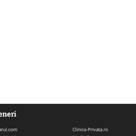
eneri
arul.com
Clinica-Privata.ro