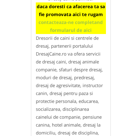
daca doresti ca afacerea ta sa
fie promovata aici te rugam
contacteaza-ne completand
formularul de aici
Dresorii de caini si centrele de
dresaj, partenerii portalului
DresajCaine.ro va ofera servicii
de dresaj caini, dresaj animale
companie, sfaturi despre dresaj,
moduri de dresaj, predresaj,
dresaj de agresivitate, instructor
canin, dresaj pentru paza si
protectie personala, educarea,
socializarea, disciplinarea
cainelui de companie, pensiune
canina, hotel animale, dresaj la
domiciliu, dresaj de disciplina,