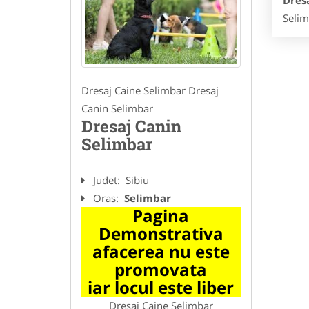
Dres
Selim
Dresaj Caine Selimbar Dresaj
Canin Selimbar
Dresaj Canin
Selimbar
Judet:
Sibiu
Oras:
Selimbar
Pagina
Demonstrativa
afacerea nu este
promovata
iar locul este liber
Dresaj Caine Selimbar