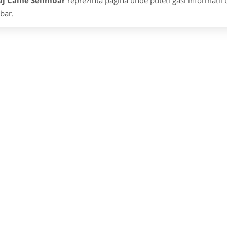
aj Caine Selimbar
reprezinta pagina unde puteti gasi informatii 
bar.