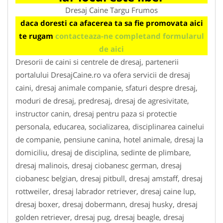
Dresaj Caine Targu Frumos
daca doresti ca afacerea ta sa fie promovata aici
te rugam
contacteaza-ne completand formularul
de aici
Dresorii de caini si centrele de dresaj, partenerii
portalului DresajCaine.ro va ofera servicii de dresaj
caini, dresaj animale companie, sfaturi despre dresaj,
moduri de dresaj, predresaj, dresaj de agresivitate,
instructor canin, dresaj pentru paza si protectie
personala, educarea, socializarea, disciplinarea cainelui
de companie, pensiune canina, hotel animale, dresaj la
domiciliu, dresaj de disciplina, sedinte de plimbare,
dresaj malinois, dresaj ciobanesc german, dresaj
ciobanesc belgian, dresaj pitbull, dresaj amstaff, dresaj
rottweiler, dresaj labrador retriever, dresaj caine lup,
dresaj boxer, dresaj dobermann, dresaj husky, dresaj
golden retriever, dresaj pug, dresaj beagle, dresaj