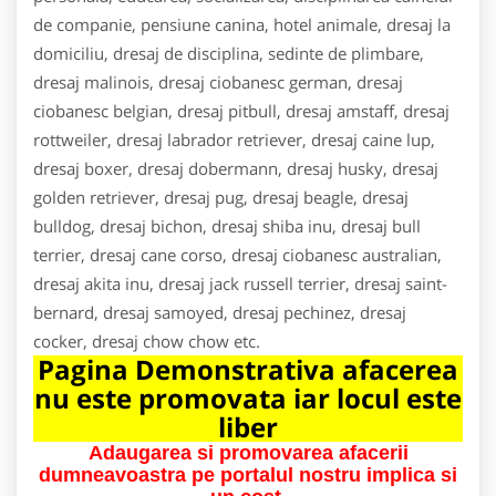
de companie, pensiune canina, hotel animale, dresaj la
domiciliu, dresaj de disciplina, sedinte de plimbare,
dresaj malinois, dresaj ciobanesc german, dresaj
ciobanesc belgian, dresaj pitbull, dresaj amstaff, dresaj
rottweiler, dresaj labrador retriever, dresaj caine lup,
dresaj boxer, dresaj dobermann, dresaj husky, dresaj
golden retriever, dresaj pug, dresaj beagle, dresaj
bulldog, dresaj bichon, dresaj shiba inu, dresaj bull
terrier, dresaj cane corso, dresaj ciobanesc australian,
dresaj akita inu, dresaj jack russell terrier, dresaj saint-
bernard, dresaj samoyed, dresaj pechinez, dresaj
cocker, dresaj chow chow etc.
Pagina Demonstrativa afacerea
nu este promovata iar locul este
liber
Adaugarea si promovarea afacerii
dumneavoastra pe portalul nostru implica si