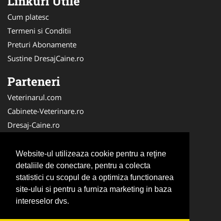
Linkuri Utile
Cum platesc
Termeni si Conditii
Preturi Abonamente
Sustine DresajCaine.ro
Parteneri
Veterinarul.com
Cabinete-Veterinare.ro
Dresaj-Caine.ro
Clinica-Privata.ro
Medic-Bun.com
Website-ul utilizeaza cookie pentru a reţine
SalonFrizerieCanina.com
detaliile de conectare, pentru a colecta
statistici cu scopul de a optimiza functionarea
DresajCaine.ro
site-ului si pentru a furniza marketing in baza
NonStopDeschis.ro
intereselor dvs.
Veterinar-Romania.ro