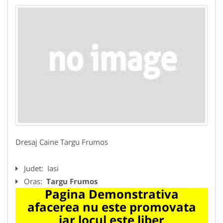
Dresaj Caine Targu Frumos
Judet:
Iasi
Oras:
Targu Frumos
Pagina Demonstrativa
afacerea nu este promovata
iar locul este liber