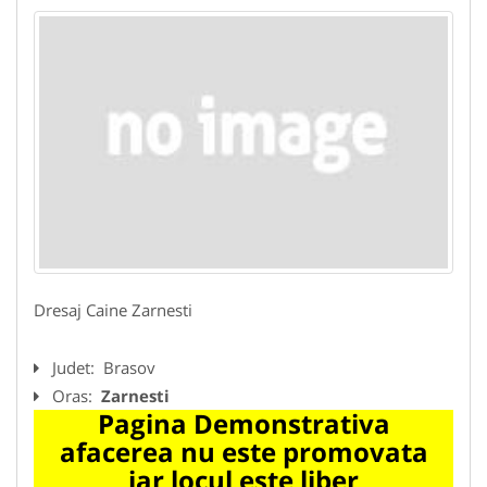
Dresaj Caine Zarnesti
Judet:
Brasov
Oras:
Zarnesti
Pagina Demonstrativa
afacerea nu este promovata
iar locul este liber