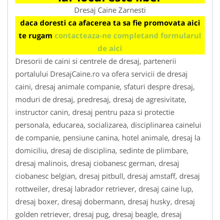
Dresaj Caine Zarnesti
daca doresti ca afacerea ta sa fie promovata aici
te rugam
contacteaza-ne completand formularul
de aici
Dresorii de caini si centrele de dresaj, partenerii
portalului DresajCaine.ro va ofera servicii de dresaj
caini, dresaj animale companie, sfaturi despre dresaj,
moduri de dresaj, predresaj, dresaj de agresivitate,
instructor canin, dresaj pentru paza si protectie
personala, educarea, socializarea, disciplinarea cainelui
de companie, pensiune canina, hotel animale, dresaj la
domiciliu, dresaj de disciplina, sedinte de plimbare,
dresaj malinois, dresaj ciobanesc german, dresaj
ciobanesc belgian, dresaj pitbull, dresaj amstaff, dresaj
rottweiler, dresaj labrador retriever, dresaj caine lup,
dresaj boxer, dresaj dobermann, dresaj husky, dresaj
golden retriever, dresaj pug, dresaj beagle, dresaj