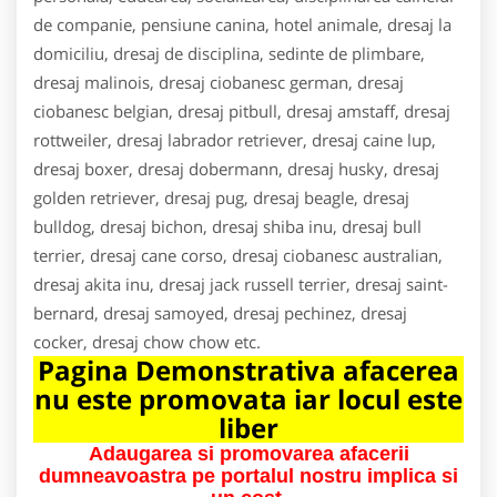
de companie, pensiune canina, hotel animale, dresaj la
domiciliu, dresaj de disciplina, sedinte de plimbare,
dresaj malinois, dresaj ciobanesc german, dresaj
ciobanesc belgian, dresaj pitbull, dresaj amstaff, dresaj
rottweiler, dresaj labrador retriever, dresaj caine lup,
dresaj boxer, dresaj dobermann, dresaj husky, dresaj
golden retriever, dresaj pug, dresaj beagle, dresaj
bulldog, dresaj bichon, dresaj shiba inu, dresaj bull
terrier, dresaj cane corso, dresaj ciobanesc australian,
dresaj akita inu, dresaj jack russell terrier, dresaj saint-
bernard, dresaj samoyed, dresaj pechinez, dresaj
cocker, dresaj chow chow etc.
Pagina Demonstrativa afacerea
nu este promovata iar locul este
liber
Adaugarea si promovarea afacerii
dumneavoastra pe portalul nostru implica si