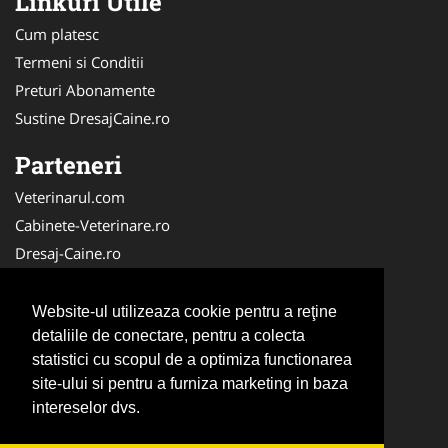
Linkuri Utile
Cum platesc
Termeni si Conditii
Preturi Abonamente
Sustine DresajCaine.ro
Parteneri
Veterinarul.com
Cabinete-Veterinare.ro
Dresaj-Caine.ro
Clinica-Privata.ro
Medic-Bun.com
Website-ul utilizeaza cookie pentru a reţine
SalonFrizerieCanina.com
detaliile de conectare, pentru a colecta
statistici cu scopul de a optimiza functionarea
DresajCaine.ro
site-ului si pentru a furniza marketing in baza
NonStopDeschis.ro
intereselor dvs.
Veterinar-Romania.ro