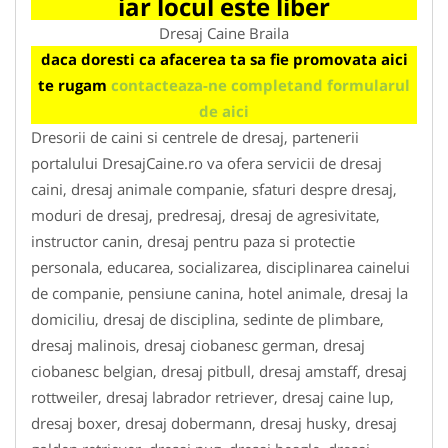
iar locul este liber
Dresaj Caine Braila
daca doresti ca afacerea ta sa fie promovata aici
te rugam
contacteaza-ne completand formularul
de aici
Dresorii de caini si centrele de dresaj, partenerii
portalului DresajCaine.ro va ofera servicii de dresaj
caini, dresaj animale companie, sfaturi despre dresaj,
moduri de dresaj, predresaj, dresaj de agresivitate,
instructor canin, dresaj pentru paza si protectie
personala, educarea, socializarea, disciplinarea cainelui
de companie, pensiune canina, hotel animale, dresaj la
domiciliu, dresaj de disciplina, sedinte de plimbare,
dresaj malinois, dresaj ciobanesc german, dresaj
ciobanesc belgian, dresaj pitbull, dresaj amstaff, dresaj
rottweiler, dresaj labrador retriever, dresaj caine lup,
dresaj boxer, dresaj dobermann, dresaj husky, dresaj