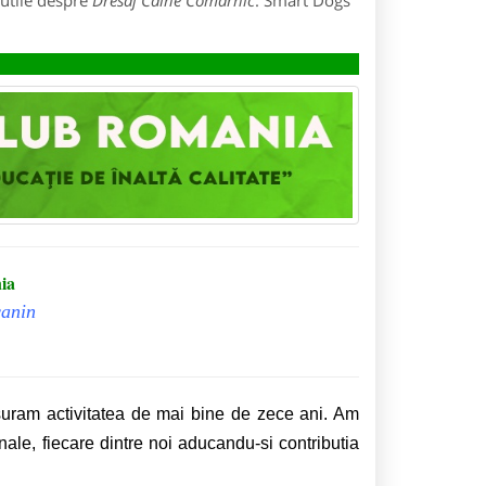
 utile despre
Dresaj Caine Comarnic
: Smart Dogs
ia
canin
suram activitatea de mai bine de zece ani. Am
nale, fiecare dintre noi aducandu-si contributia