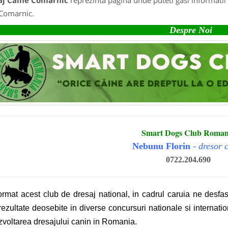
aj Caine Comarnic
reprezinta pagina unde puteti gasi informatii
Comarnic.
Despre Noi
Smart Dogs Club Roman
Nebunu Florin
-
dresor 
0722.204.690
rmat acest club de dresaj national, in cadrul caruia ne desfa
rezultate deosebite in diverse concursuri nationale si internatio
zvoltarea dresajului canin in Romania.