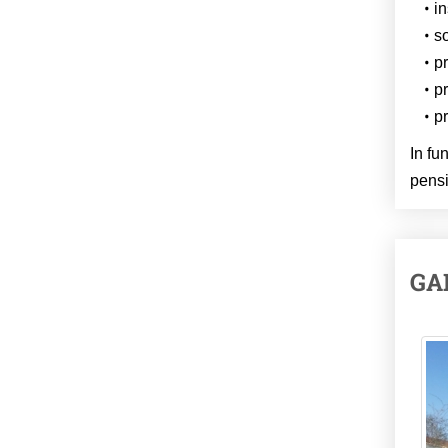
in
so
p
pr
pr
In fu
pens
GA