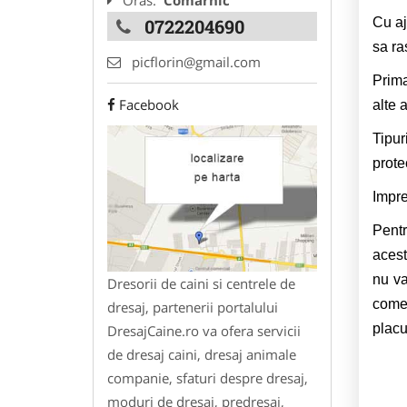
Oras:
Comarnic
Cu aj
0722204690
sa ra
picflorin@gmail.com
Prima
Facebook
alte 
Tipur
prote
Impre
Pentr
acest
nu va
Dresorii de caini si centrele de
comen
dresaj, partenerii portalului
placu
DresajCaine.ro va ofera servicii
de dresaj caini, dresaj animale
companie, sfaturi despre dresaj,
moduri de dresaj, predresaj,