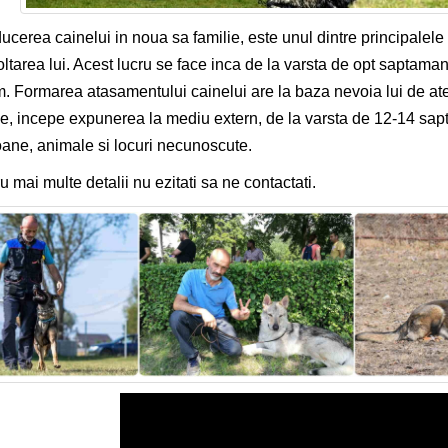
ducerea cainelui in noua sa familie, este unul dintre principalele
ltarea lui. Acest lucru se face inca de la varsta de opt saptama
. Formarea atasamentului cainelui are la baza nevoia lui de aten
ie, incepe expunerea la mediu extern, de la varsta de 12-14 sap
ane, animale si locuri necunoscute.
u mai multe detalii nu ezitati sa ne contactati.