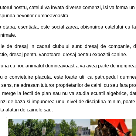
utorul nostru, catelul va invata diverse comenzi, isi va forma un
spunda nevoilor dumneavoastra.
 etapa, esentiala, este socializarea, obisnuirea catelului cu fa
animale.
ile de dresaj in cadrul clubului sunt: dresaj de companie, d
ctie, dresaj pentru vanatoare, dresaj pentru expozitii canine.
una cu noi, animalul dumneavoastra va avea parte de ingrijirea, 
u o convietuire placuta, este foarte util ca patrupedul dumn
 sens, ne adresam tuturor proprietarilor de caini, cu sau fara 
 merge la lectii de pian sau nu va studia ecuatii algebrice, d
zi de baza si impunerea unui nivel de disciplina minim, poate f
ta alaturi de cainele sau.