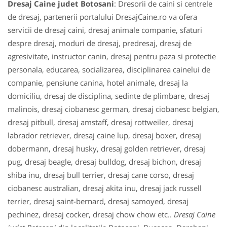
Dresaj Caine judet Botosani
: Dresorii de caini si centrele
de dresaj, partenerii portalului DresajCaine.ro va ofera
servicii de dresaj caini, dresaj animale companie, sfaturi
despre dresaj, moduri de dresaj, predresaj, dresaj de
agresivitate, instructor canin, dresaj pentru paza si protectie
personala, educarea, socializarea, disciplinarea cainelui de
companie, pensiune canina, hotel animale, dresaj la
domiciliu, dresaj de disciplina, sedinte de plimbare, dresaj
malinois, dresaj ciobanesc german, dresaj ciobanesc belgian,
dresaj pitbull, dresaj amstaff, dresaj rottweiler, dresaj
labrador retriever, dresaj caine lup, dresaj boxer, dresaj
dobermann, dresaj husky, dresaj golden retriever, dresaj
pug, dresaj beagle, dresaj bulldog, dresaj bichon, dresaj
shiba inu, dresaj bull terrier, dresaj cane corso, dresaj
ciobanesc australian, dresaj akita inu, dresaj jack russell
terrier, dresaj saint-bernard, dresaj samoyed, dresaj
pechinez, dresaj cocker, dresaj chow chow etc..
Dresaj Caine