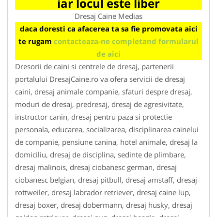
iar locul este liber
Dresaj Caine Medias
daca doresti ca afacerea ta sa fie promovata aici
te rugam
contacteaza-ne completand formularul
de aici
Dresorii de caini si centrele de dresaj, partenerii
portalului DresajCaine.ro va ofera servicii de dresaj
caini, dresaj animale companie, sfaturi despre dresaj,
moduri de dresaj, predresaj, dresaj de agresivitate,
instructor canin, dresaj pentru paza si protectie
personala, educarea, socializarea, disciplinarea cainelui
de companie, pensiune canina, hotel animale, dresaj la
domiciliu, dresaj de disciplina, sedinte de plimbare,
dresaj malinois, dresaj ciobanesc german, dresaj
ciobanesc belgian, dresaj pitbull, dresaj amstaff, dresaj
rottweiler, dresaj labrador retriever, dresaj caine lup,
dresaj boxer, dresaj dobermann, dresaj husky, dresaj