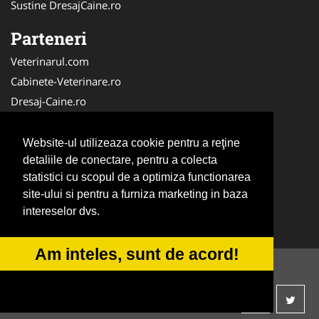
Sustine DresajCaine.ro
Parteneri
Veterinarul.com
Cabinete-Veterinare.ro
Dresaj-Caine.ro
Clinica-Privata.ro
Medic-Bun.com
Website-ul utilizeaza cookie pentru a reţine
SalonFrizerieCanina.com
detaliile de conectare, pentru a colecta
statistici cu scopul de a optimiza functionarea
DresajCaine.ro
site-ului si pentru a furniza marketing in baza
NonStopDeschis.ro
intereselor dvs.
Veterinar-Romania.ro
Am inteles, sunt de acord!
© 2014-2026 -
ANPC
SOL