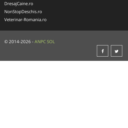
DresajCaine.ro
NonStopDeschis.ro
Veterinar-Romania.ro
© 2014-2026 -
ANPC
SOL