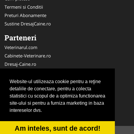
Termeni si Conditii
Preturi Abonamente
Sustine DresajCaine.ro
Parteneri
Veterinarul.com
Cabinete-Veterinare.ro
Dresaj-Caine.ro
Clinica-Privata.ro
Medic-Bun.com
Website-ul utilizeaza cookie pentru a reţine
SalonFrizerieCanina.com
detaliile de conectare, pentru a colecta
statistici cu scopul de a optimiza functionarea
DresajCaine.ro
site-ului si pentru a furniza marketing in baza
NonStopDeschis.ro
intereselor dvs.
Veterinar-Romania.ro
Am inteles, sunt de acord!