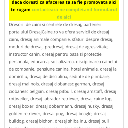
daca doresti ca afacerea ta sa fie promovata aici
te rugam
contacteaza-ne completand formularul
de aici
Dresorii de caini si centrele de dresaj, partenerii
portalului DresajCaine.ro va ofera servicii de dresaj
caini, dresaj animale companie, sfaturi despre dresaj,
moduri de dresaj, predresaj, dresaj de agresivitate,
instructor canin, dresaj pentru paza si protectie
personala, educarea, socializarea, disciplinarea cainelui
de companie, pensiune canina, hotel animale, dresaj la
domiciliu, dresaj de disciplina, sedinte de plimbare,
dresaj malinois, dresaj ciobanesc german, dresaj
ciobanesc belgian, dresaj pitbull, dresaj amstaff, dresaj
rottweiler, dresaj labrador retriever, dresaj caine lup,
dresaj boxer, dresaj dobermann, dresaj husky, dresaj
golden retriever, dresaj pug, dresaj beagle, dresaj
bulldog, dresaj bichon, dresaj shiba inu, dresaj bull