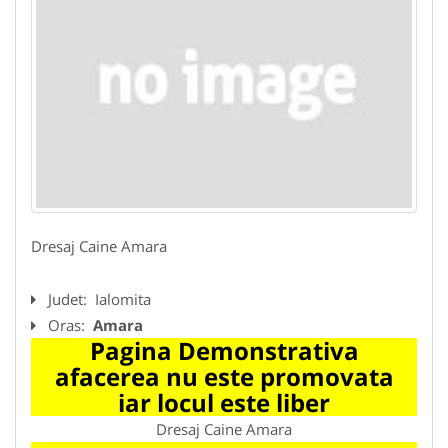
Dresaj Caine Amara
Judet:
Ialomita
Oras:
Amara
Pagina Demonstrativa
afacerea nu este promovata
iar locul este liber
Dresaj Caine Amara