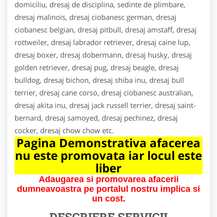
domiciliu, dresaj de disciplina, sedinte de plimbare,
dresaj malinois, dresaj ciobanesc german, dresaj
ciobanesc belgian, dresaj pitbull, dresaj amstaff, dresaj
rottweiler, dresaj labrador retriever, dresaj caine lup,
dresaj boxer, dresaj dobermann, dresaj husky, dresaj
golden retriever, dresaj pug, dresaj beagle, dresaj
bulldog, dresaj bichon, dresaj shiba inu, dresaj bull
terrier, dresaj cane corso, dresaj ciobanesc australian,
dresaj akita inu, dresaj jack russell terrier, dresaj saint-
bernard, dresaj samoyed, dresaj pechinez, dresaj
cocker, dresaj chow chow etc.
Pagina Demonstrativa afacerea
nu este promovata iar locul este
liber
Adaugarea si promovarea afacerii
dumneavoastra pe portalul nostru implica si
un cost.
DESCRIERE SERVICII