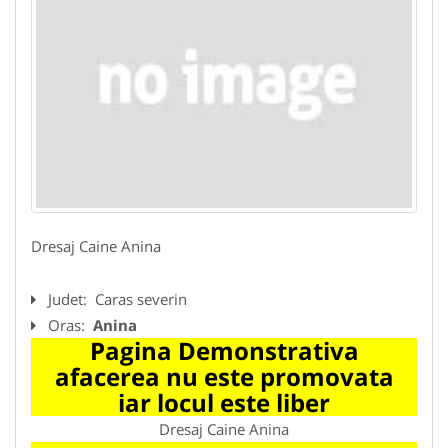
Dresaj Caine Anina
Judet:
Caras severin
Oras:
Anina
Pagina Demonstrativa
afacerea nu este promovata
iar locul este liber
Dresaj Caine Anina