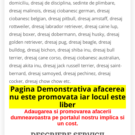
domiciliu, dresaj de disciplina, sedinte de plimbare,
dresaj malinois, dresaj ciobanesc german, dresaj
ciobanesc belgian, dresaj pitbull, dresaj amstaff, dresaj
rottweiler, dresaj labrador retriever, dresaj caine lup,
dresaj boxer, dresaj dobermann, dresaj husky, dresaj
golden retriever, dresaj pug, dresaj beagle, dresaj
bulldog, dresaj bichon, dresaj shiba inu, dresaj bull
terrier, dresaj cane corso, dresaj ciobanesc australian,
dresaj akita inu, dresaj jack russell terrier, dresaj saint-
bernard, dresaj samoyed, dresaj pechinez, dresaj
cocker, dresaj chow chow etc.
Pagina Demonstrativa afacerea
nu este promovata iar locul este
liber
Adaugarea si promovarea afacerii
dumneavoastra pe portalul nostru implica si
un cost.
DESCRIERE SERVICII