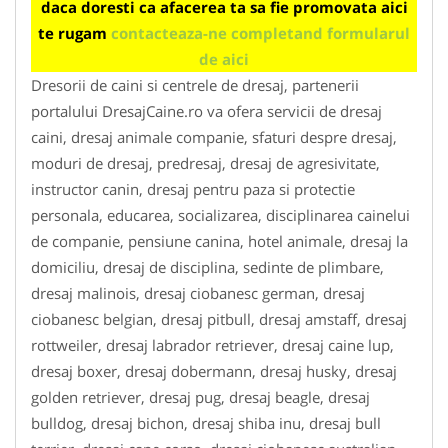
daca doresti ca afacerea ta sa fie promovata aici
te rugam
contacteaza-ne completand formularul
de aici
Dresorii de caini si centrele de dresaj, partenerii
portalului DresajCaine.ro va ofera servicii de dresaj
caini, dresaj animale companie, sfaturi despre dresaj,
moduri de dresaj, predresaj, dresaj de agresivitate,
instructor canin, dresaj pentru paza si protectie
personala, educarea, socializarea, disciplinarea cainelui
de companie, pensiune canina, hotel animale, dresaj la
domiciliu, dresaj de disciplina, sedinte de plimbare,
dresaj malinois, dresaj ciobanesc german, dresaj
ciobanesc belgian, dresaj pitbull, dresaj amstaff, dresaj
rottweiler, dresaj labrador retriever, dresaj caine lup,
dresaj boxer, dresaj dobermann, dresaj husky, dresaj
golden retriever, dresaj pug, dresaj beagle, dresaj
bulldog, dresaj bichon, dresaj shiba inu, dresaj bull