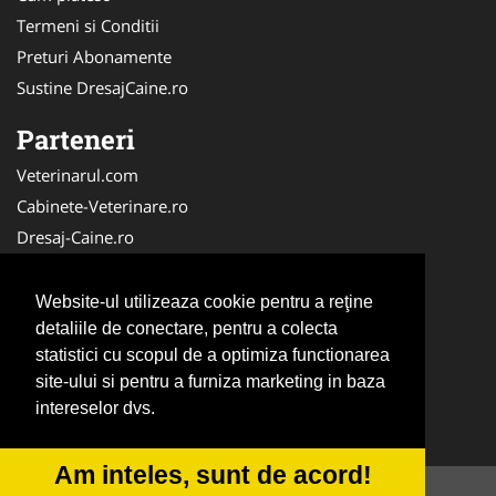
Termeni si Conditii
Preturi Abonamente
Sustine DresajCaine.ro
Parteneri
Veterinarul.com
Cabinete-Veterinare.ro
Dresaj-Caine.ro
Clinica-Privata.ro
Medic-Bun.com
Website-ul utilizeaza cookie pentru a reţine
SalonFrizerieCanina.com
detaliile de conectare, pentru a colecta
statistici cu scopul de a optimiza functionarea
DresajCaine.ro
site-ului si pentru a furniza marketing in baza
NonStopDeschis.ro
intereselor dvs.
Veterinar-Romania.ro
Am inteles, sunt de acord!