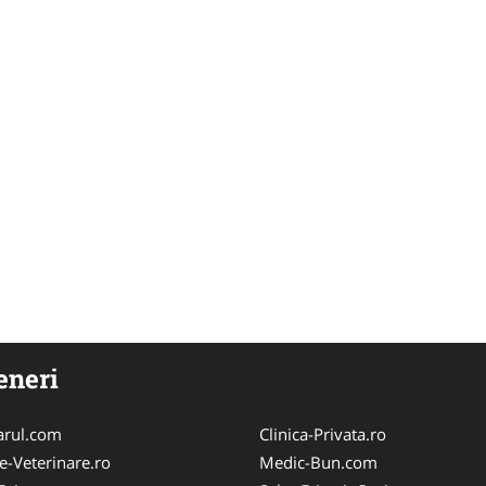
eneri
arul.com
Clinica-Privata.ro
e-Veterinare.ro
Medic-Bun.com