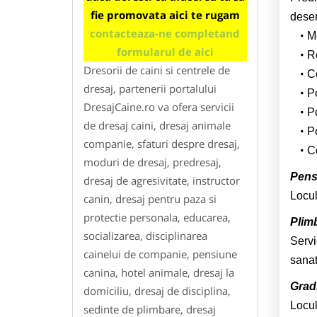
fie promovata aici te rugam
desen
contacteaza-ne completand
M
formularul de aici
R
Dresorii de caini si centrele de
C
dresaj, partenerii portalului
Po
DresajCaine.ro va ofera servicii
Po
de dresaj caini, dresaj animale
P
companie, sfaturi despre dresaj,
C
moduri de dresaj, predresaj,
Pens
dresaj de agresivitate, instructor
Locul
canin, dresaj pentru paza si
protectie personala, educarea,
Plimb
socializarea, disciplinarea
Servi
cainelui de companie, pensiune
sanat
canina, hotel animale, dresaj la
Gradi
domiciliu, dresaj de disciplina,
Locul
sedinte de plimbare, dresaj