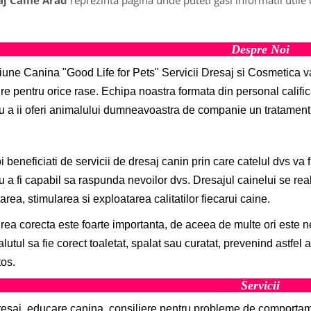
aj Caine Arad
reprezinta pagina unde puteti gasi informatii utile
Despre Noi
une Canina "Good Life for Pets" Servicii Dresaj si Cosmetica 
jire pentru orice rase.
Echipa noastra formata din personal califica
u a ii oferi animalului dumneavoastra de companie un tratament 
i beneficiati de servicii de dresaj canin prin care catelul dvs va 
u a fi capabil sa raspunda nevoilor dvs. Dresajul cainelui se re
area, stimularea si exploatarea calitatilor fiecarui caine.
jirea corecta este foarte importanta, de aceea de multe ori este n
lutul sa fie corect toaletat, spalat sau curatat, prevenind astfe
os.
Servicii
esaj, educare canina, consiliere pentru probleme de comportame