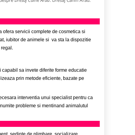
 despre
Dresaj Caine Arad
: Dresaj Canin Arad.
va
ofera servicii complete de cosmetica si
t, iubitor de animele si va sta la dispozitie
regal.
fi capabil sa invete diferite forme educatie
alizeaza prin metode eficiente, bazate pe
ecesara interventia unui specialist pentru ca
l anumite probleme si mentinand animalutul
nt, sedinte de plimbare, socializare,