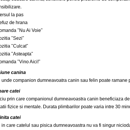
sibilizare.
ersul la pas
efuz de hrana
omanda "Nu Ai Voie"
zitia "Sezi"
zitia "Culcat"
ozitia "Asteapta"
omanda "Vino Aici!"
iune canina
 unde companion dumneavoatra canin sau felin poate ramane pes
are catei
ciu prin care companionul dumneavoastra canin beneficiaza de 
atii fizice si mentale. Durata plimbarilor poate varia intre 30 min
nita catei
 in care catelul sau pisica dumneavoastra nu va fi singur nicioda