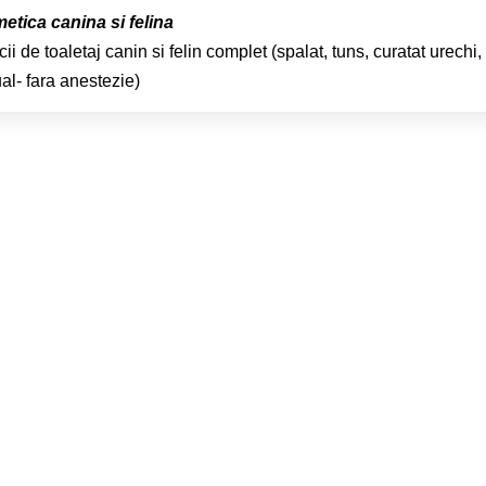
tica canina si felina
cii de toaletaj canin si felin complet (spalat, tuns, curatat urechi,
l- fara anestezie)