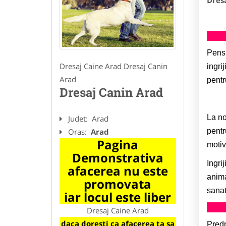
Dres
Pensi
Dresaj Caine Arad Dresaj Canin
ingri
Arad
pentr
Dresaj Canin Arad
La no
Judet:
Arad
pentr
Oras:
Arad
Pagina
motiv
Demonstrativa
Ingri
afacerea nu este
anima
promovata
sanat
iar locul este liber
Dresaj Caine Arad
daca doresti ca afacerea ta sa
Predr