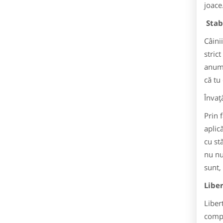
joace
Stab
Câini
strict
anumi
că tu 
Învaţ
Prin f
aplic
cu st
nu nu
sunt,
Liber
Libert
compo