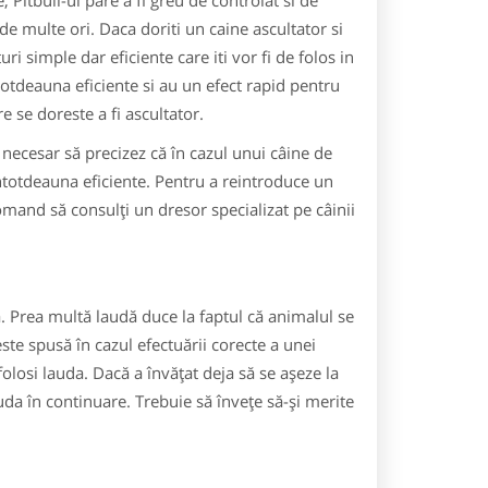
, Pitbull-ul pare a fi greu de controlat si de
de multe ori. Daca doriti un caine ascultator si
uri simple dar eficiente care iti vor fi de folos in
totdeauna eficiente si au un efect rapid pentru
e se doreste a fi ascultator.
e necesar să precizez că în cazul unui câine de
ntotdeauna eficiente. Pentru a reintroduce un
comand să consulţi un dresor specializat pe câinii
ă. Prea multă laudă duce la faptul că animalul se
ste spusă în cazul efectuării corecte a unei
olosi lauda. Dacă a învăţat deja să se aşeze la
ăuda în continuare. Trebuie să înveţe să-şi merite