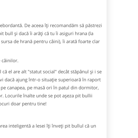
 debordantă. De aceea îţi recomandăm să păstrezi
bull şi dacă îi arăţi că tu îi asiguri hrana (la
ursa de hrană pentru câini), îi arată foarte clar
 câinilor.
 că el are alt "statut social" decât stăpânul şi i se
ivi dacă ajung într-o situaţie superioară în raport
ce pe canapea, pe masă ori în patul din dormitor,
. Locurile înalte unde se pot aşeza pit bullii
ocuri doar pentru tine!
a inteligentă a lesei îţi înveţi pit bullul că un