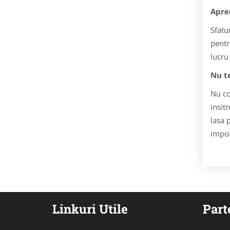
Aprec
Sfatu
pentr
lucru
Nu te
Nu co
insit
lasa 
impor
Linkuri Utile
Part