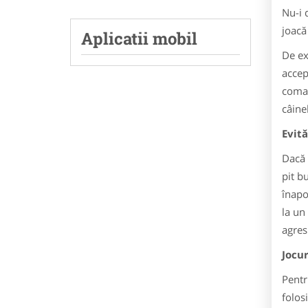
Nu-i 
joacă
Aplicatii mobil
De ex
accept
coman
câinel
Evită
Dacă 
pit b
înapo
la un 
agres
Jocur
Pentr
folos