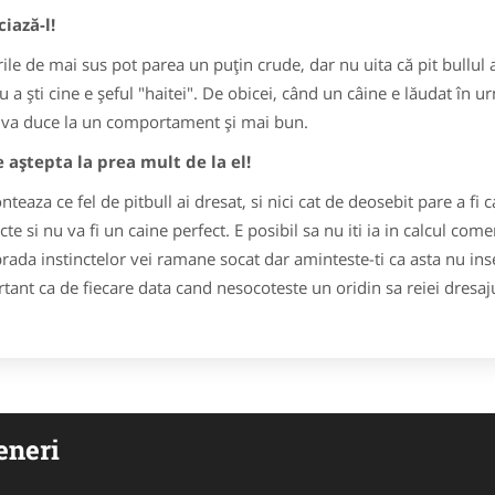
iază-l!
rile de mai sus pot parea un puţin crude, dar nu uita că pit bullul ar
u a şti cine e şeful "haitei". De obicei, când un câine e lăudat în 
 va duce la un comportament şi mai bun.
 aştepta la prea mult de la el!
nteaza ce fel de pitbull ai dresat, si nici cat de deosebit pare a f
ncte si nu va fi un caine perfect. E posibil sa nu iti ia in calcul co
prada instinctelor vei ramane socat dar aminteste-ti ca asta nu in
tant ca de fiecare data cand nesocoteste un oridin sa reiei dresajul
eneri