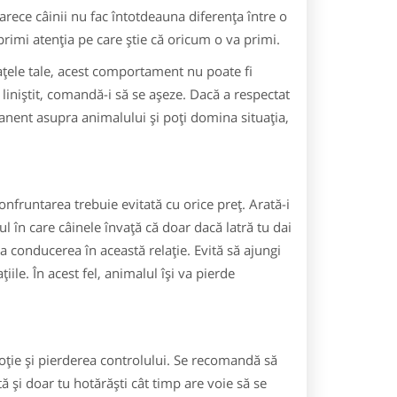
arece câinii nu fac întotdeauna diferenţa între o
primi atenţia pe care ştie că oricum o va primi.
raţele tale, acest comportament nu poate fi
-a liniştit, comandă-i să se aşeze. Dacă a respectat
manent asupra animalului şi poţi domina situaţia,
onfruntarea trebuie evitată cu orice preţ. Arată-i
ul în care câinele învaţă că doar dacă latră tu dai
 conducerea în această relaţie. Evită să ajungi
aţiile. În acest fel, animalul îşi va pierde
oţie şi pierderea controlului. Se recomandă să
ă şi doar tu hotărăşti cât timp are voie să se