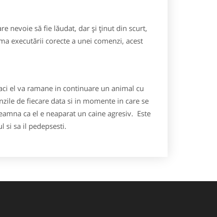
e nevoie să fie lăudat, dar şi ţinut din scurt,
urma executării corecte a unei comenzi, acest
i caci el va ramane in continuare un animal cu
menzile de fiecare data si in momente in care se
seamna ca el e neaparat un caine agresiv. Este
 si sa il pedepsesti.