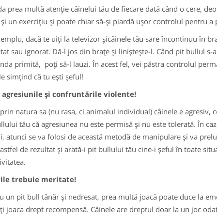
da prea multă atenţie câinelui tău de fiecare dată când o cere, deo
 şi un exerciţiu şi poate chiar să-şi piardă uşor controlul pentru a 
emplu, dacă te uiţi la televizor şicâinele tău sare încontinuu în b
at sau ignorat. Dă-l jos din braţe şi linişteşte-l. Când pit bullul s
da primită, poţi să-l lauzi. În acest fel, vei păstra controlul per
e simţind că tu eşti şeful!
 agresiunile şi confruntările violente!
prin natura sa (nu rasa, ci animalul individual) câinele e agresiv, c
ullului tău că agresiunea nu este permisă şi nu este tolerată. În caz
i, atunci se va folosi de această metodă de manipulare şi va prelua
astfel de rezultat şi arată-i pit bullului tău cine-i şeful în toate situ
ivitatea.
ile trebuie meritate!
u un pit bull tânăr şi nedresat, prea multă joacă poate duce la em
iţi joaca drept recompensă. Câinele are dreptul doar la un joc odat