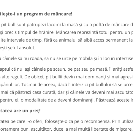
.
ileşte-i un program de mâncare!
i pit bull sunt patrupezi lacomi la masă şi cu o poftă de mâncare
 şi precis timpul de hrănire. Mâncarea reprezintă totul pentru un pit 
te intervale de timp, fără ca animalul să aibă acces permanent la s
eşti şeful absolut.
ă câinele să nu roadă, să nu se urce pe mobilă şi în locuri interzise
aptul că nu laşi câinele pe scaun, pe pat sau pe masă, îi arăţi astfel
ă alte reguli. De obicei, pit bullii devin mai dominanţi şi mai agres
ăpânul lor. Tocmai de aceea, dacă îi interzici pit bullului să se ur
mai că păstrezi casa curată, dar şi câinele va deveni mai ascultător
 pentru ei, o modalitate de a deveni dominanţi. Păstrează aceste l
tatea are un preţ!
atea pe care i-o oferi, foloseşte-o ca pe o recompensă. Prin utilizare
rtament bun, ascultător, duce la mai multă libertate de mişcare.