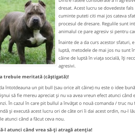
Dintre rasele considerate a fi agresive
dresat. Acest lucru se dovedeste fals 
cuminte puteti citi mai jos cateva sfat
procesul de dresare. Regulile sunt in
animalul ce pare agresiv si pentru car
Înainte de a da curs acestor sfaturi, 
luptă, metodele de mai jos nu sunt î
câine de luptă în viaţa socială, îţi re
agresivi.
 trebuie meritată (câştigată)!
da întotdeauna un pit bull (sau orice alt câine) nu este o idee bun
işnui să fie mereu apreciat şi nu va avea vreun efect atunci când e
zi. În cazul în care pit bullul a învăţat o nouă comanda / truc nu f
dă şi execută acest lucru ori de câte ori îi dai acest ordin, nu-l l
le atunci când a făcut ceva nou.
ă-l atunci când vrea să-ţi atragă atenţia!