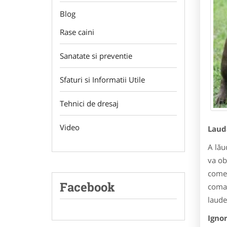
Blog
Rase caini
Sanatate si preventie
Sfaturi si Informatii Utile
Tehnici de dresaj
Video
Lauda
A lău
va ob
comen
Facebook
coman
laude
Ignor