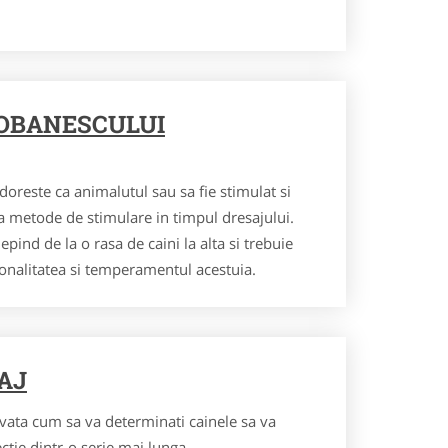
OBANESCULUI
doreste ca animalutul sau sa fie stimulat si
ta metode de stimulare in timpul dresajului.
ind de la o rasa de caini la alta si trebuie
sonalitatea si temperamentul acestuia.
AJ
nvata cum sa va determinati cainele sa va
ectie dintr-o serie mai lunga.