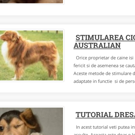
STIMULAREA CI
AUSTRALIAN
Orice proprietar de caine isi 
fericit si de asemenea se cau
Aceste metode de stimulare dep
adaptate in functie si de per
TUTORIAL DRES
In acest tutorial veti putea i
asculte. Aceasta este doar o l