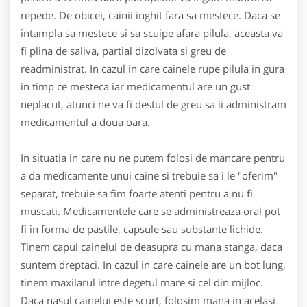
repede. De obicei, cainii inghit fara sa mestece. Daca se
intampla sa mestece si sa scuipe afara pilula, aceasta va
fi plina de saliva, partial dizolvata si greu de
readministrat. In cazul in care cainele rupe pilula in gura
in timp ce mesteca iar medicamentul are un gust
neplacut, atunci ne va fi destul de greu sa ii administram
medicamentul a doua oara.
In situatia in care nu ne putem folosi de mancare pentru
a da medicamente unui caine si trebuie sa i le "oferim"
separat, trebuie sa fim foarte atenti pentru a nu fi
muscati. Medicamentele care se administreaza oral pot
fi in forma de pastile, capsule sau substante lichide.
Tinem capul cainelui de deasupra cu mana stanga, daca
suntem dreptaci. In cazul in care cainele are un bot lung,
tinem maxilarul intre degetul mare si cel din mijloc.
Daca nasul cainelui este scurt, folosim mana in acelasi