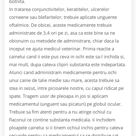
botnita.
In tratarea conjunctivitelor, keratitelor, ulcerelor
corneene sau blefaritelor, trebuie aplicate unguente
oftalmice. De obicei, aceste medicamente trebuie
administrate de 3,4 ori pe zi, asa ca este bine sa ne
obisnuim cu metodele de administrare, chiar daca la
inceput ne ajuta medicul veterinar. Prima reactie a
cainelui cand ii este pus ceva in ochi este sa-l inchida si,
mai mult, dupa cateva clipiri substanta este indepartata.
Atunci cand administram medicamente pentru ochi
unui caine de talie medie sau mare, acesta trebuie sa
stea in sezut, intre picioarele nostre, cu capul ridicat pe
spate. Tragem usor de pleoapa in jos si aplicam
medicamentul (unguent sau picaturi) pe globul ocular.
Trebuie sa fim atenti pentru a nu atinge ochiul cu
flaconul ce contine substanta medicala. Ii inchidem
ploapele cainelui si ii tinem ochiul inchis pentru cateva
secunde pentru ca medicamentul sa se distribuie cat