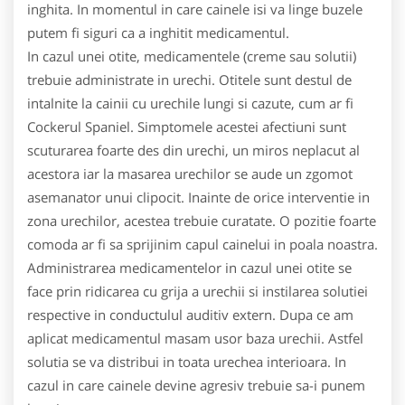
inghita. In momentul in care cainele isi va linge buzele
putem fi siguri ca a inghitit medicamentul.
In cazul unei otite, medicamentele (creme sau solutii)
trebuie administrate in urechi. Otitele sunt destul de
intalnite la cainii cu urechile lungi si cazute, cum ar fi
Cockerul Spaniel. Simptomele acestei afectiuni sunt
scuturarea foarte des din urechi, un miros neplacut al
acestora iar la masarea urechilor se aude un zgomot
asemanator unui clipocit. Inainte de orice interventie in
zona urechilor, acestea trebuie curatate. O pozitie foarte
comoda ar fi sa sprijinim capul cainelui in poala noastra.
Administrarea medicamentelor in cazul unei otite se
face prin ridicarea cu grija a urechii si instilarea solutiei
respective in conductulul auditiv extern. Dupa ce am
aplicat medicamentul masam usor baza urechii. Astfel
solutia se va distribui in toata urechea interioara. In
cazul in care cainele devine agresiv trebuie sa-i punem