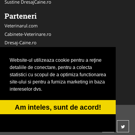
Sustine DresajCaine.ro
Parteneri
Veterinarul.com
Cabinete-Veterinare.ro
Dresaj-Caine.ro
Clinica-Privata.ro
Medic-Bun.com
Website-ul utilizeaza cookie pentru a reţine
SalonFrizerieCanina.com
detaliile de conectare, pentru a colecta
statistici cu scopul de a optimiza functionarea
DresajCaine.ro
site-ului si pentru a furniza marketing in baza
NonStopDeschis.ro
intereselor dvs.
Veterinar-Romania.ro
Am inteles, sunt de acord!
© 2014-2026 -
ANPC
SOL