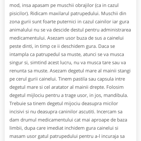
mod, insa apasam pe muschii obrajilor (ca in cazul
pisicilor). Ridicam maxilarul patrupedului. Muschii din
zona gurii sunt foarte puternici in cazul cainilor iar gura
animalului nu se va descide destul pentru administrarea
medicamentului. Asezam usor buza de sus a cainelui
peste dinti, in timp ce ii deschidem gura. Daca se
intampla ca patrupedul sa muste, atunci se va musca
singur si, simtind acest lucru, nu va musca tare sau va
renunta sa muste. Asezam degetul mare al mainii stangi
pe cerul gurii cainelui. Tinem pastila sau capsula intre
degetul mare si cel aratator al mainii drepte. Folosim
degetul mijlociu pentru a trage usor, in jos, mandibula.
Trebuie sa tinem degetul mijociu deasupra micilor
incisivi si nu deasupra caninilor ascutiti. Incercam sa
dam drumul medicamentului cat mai aproape de baza
limbii, dupa care imediat inchidem gura cainelui si
masam usor gatul patrupedului pentru a-l incuraja sa