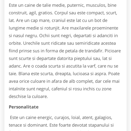
Este un caine de talie medie, puternic, musculos, bine
construit, agil, gratios. Corpul sau este compact, scurt,
lat. Are un cap mare, craniul este lat cu un bot de
lungime medie si rotunjit. Are maxilarele proeminente
si nasul negru. Ochii sunt negri, departati si adanciti in
orbite. Urechile sunt ridicate sau semiridicate acestea
fiind prinse sus in forma de petala de trandafir. Picioare
sunt scurte si departate datorita pieptului sau, lat si
adanc. Are o coada scurta si ascutita la varf, care nu se
taie. Blana este scurta, dreapta, lucioasa si aspra. Poate
avea orice culoare in afara de alb complet, dar cele mai
intalnite sunt negrul, cafeniul si rosu inchis cu zone
deschise la culoare.
Personalitate
Este un caine energic, curajos, loial, atent, galagios,
tenace si dominant. Este foarte devotat stapanului si