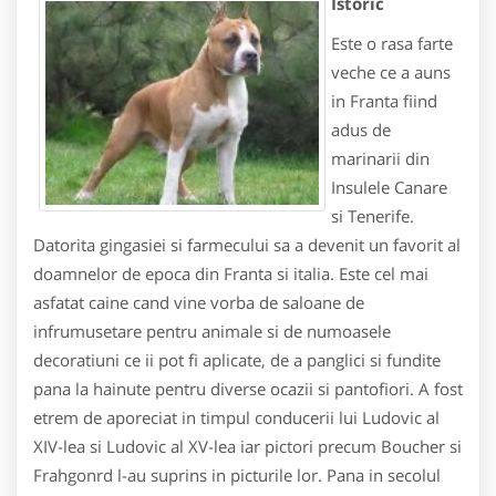
Istoric
Este o rasa farte
veche ce a auns
in Franta fiind
adus de
marinarii din
Insulele Canare
si Tenerife.
Datorita gingasiei si farmecului sa a devenit un favorit al
doamnelor de epoca din Franta si italia. Este cel mai
asfatat caine cand vine vorba de saloane de
infrumusetare pentru animale si de numoasele
decoratiuni ce ii pot fi aplicate, de a panglici si fundite
pana la hainute pentru diverse ocazii si pantofiori. A fost
etrem de aporeciat in timpul conducerii lui Ludovic al
XIV-lea si Ludovic al XV-lea iar pictori precum Boucher si
Frahgonrd l-au suprins in picturile lor. Pana in secolul