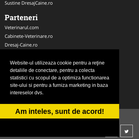
Sustine DresajCaine.ro
Parteneri
Veterinarul.com
Cabinete-Veterinare.ro
Dresaj-Caine.ro
Clinica-Privata.ro
Medic-Bun.com
Website-ul utilizeaza cookie pentru a reţine
SalonFrizerieCanina.com
detaliile de conectare, pentru a colecta
statistici cu scopul de a optimiza functionarea
DresajCaine.ro
site-ului si pentru a furniza marketing in baza
NonStopDeschis.ro
intereselor dvs.
Veterinar-Romania.ro
Am inteles, sunt de acord!
© 2014-2026 -
ANPC
SOL