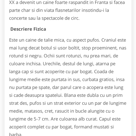
XX a devenit un caine foarte raspandit in Franta si facea
parte char si din viata flasnetarilor insotindu-i la
concerte sau la spectacole de circ.
Descriere Fizica
Este un caine de talie mica, cu aspect pufos. Craniul este
mai lung decat botul si usor boltit, stop proeminent, nas
rotund si negru. Ochii sunt rotunzi, nu prea mari, de
culoare inchisa. Urechile, destul de lungi, atarna pe
langa cap si sunt acoperite cu par bogat. Coada de
lungime medie este purtata in sus, curbata gratios, insa
nu purtata pe spate, dar parul care o acopera este lung
si cade deasupra spatelui. Blana este dubla cu un prim
strat des, pufos si un strat exterior cu un par de lungime
medie, matasos, cret, rasucit in bucle alungite cu o
lungime de 5-7 cm. Are culoarea alb curat. Capul este
acoperit complet cu par bogat, formand mustati si
barba.