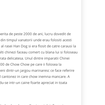
erita de peste 2000 de ani, lucru dovedit de
 din timpul vanatorii unde erau folositi acesti
 rasei Han Dog si era flosit de catre carausi la
lti chinezi faceau comert cu blana lui si foloseau
rata delicatesa. Unul dintre imparatii Chinei
000 de Chow Chow pe care ii folosea la
ni dintr-un jargou marinaresc ce face referire
tul cantonez in care chow inemna mancare. A
u-se intr-un caine foarte apreciat in toata