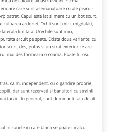
imba de culoare albastru-violet. Se mai
sterioare care sunt asemanatoare cu ale pisicii -
rp patrat. Capul este lat si mare cu un bot scurt,
 culoarea ardeziei. Ochii sunt mici, migdalati,
laterala limitata. Urechile sunt mici,
i purtata arcuit pe spate. Exista doua variante: cu
ior scurt, des, pufos si un strat exterior ce are
 parul mai des formeaza o coama. Poate fi rosu
 retras, calm, independent, cu o gandire proprie,
piii, dar sunt rezervati si banuitori cu strainii.
i tarziu. In general, sunt dominanti fata de alti
ial in zonele in care blana se poate incalci.