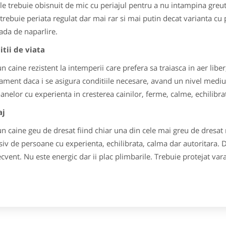
le trebuie obisnuit de mic cu periajul pentru a nu intampina greuta
 trebuie periata regulat dar mai rar si mai putin decat varianta cu 
ada de naparlire.
tii de viata
un caine rezistent la intemperii care prefera sa traiasca in aer libe
ament daca i se asigura conditiile necesare, avand un nivel mediu
anelor cu experienta in cresterea cainilor, ferme, calme, echilibrat
aj
un caine geu de dresat fiind chiar una din cele mai greu de dresat
siv de persoane cu experienta, echilibrata, calma dar autoritara. Dr
cvent. Nu este energic dar ii plac plimbarile. Trebuie protejat vara