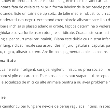
Chow impreuna cu Shar-Pei sunt singurele rase de caini care au l
entiaza fata de ceilalti caini prin forma labelor de la picioarele po
rotunde. Este un caine de tip spitz, de talie medie, robust, cu un co
moderat si nas negru, exceptand exemplarele albastre care il au de
loare inchisa si plasati adanc in orbite, fapt ce determina o vedere 
ghiulare cu varfurile usor rotunjite si ridicate. Coada este scurta s
ng si par scurt (mai rar intalnit). Blana este dubla cu un strat infer
r lung, ridicat, moale sau aspru, des. In jurul gatului si capului,
u, negru, albastru, crem. Are limba si pigmentatia pielii albastre.
onalitate
 caine este inteligent, curajos, vigilent, linistit, nu prea sociabil,
ant si plin de caracter. Este atasat si devotat stapanului, accepta co
ie socializati de mici cu alte animale pentru a nu avea probleme ma
jire
 cainilor cu par lung are nevoie de periaj regulat si intens, in spec