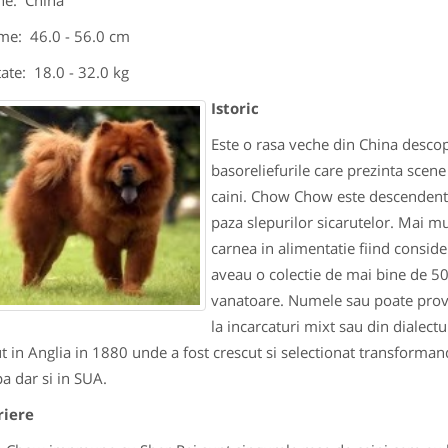
ne: China
ime: 46.0 - 56.0 cm
ate: 18.0 - 32.0 kg
Istoric
Este o rasa veche din China descop
basoreliefurile care prezinta scene
caini. Chow Chow este descendent al
paza slepurilor sicarutelor. Mai mu
carnea in alimentatie fiind conside
aveau o colectie de mai bine de 5
vanatoare. Numele sau poate prove
la incarcaturi mixt sau din dialec
t in Anglia in 1880 unde a fost crescut si selectionat transformand
a dar si in SUA.
riere