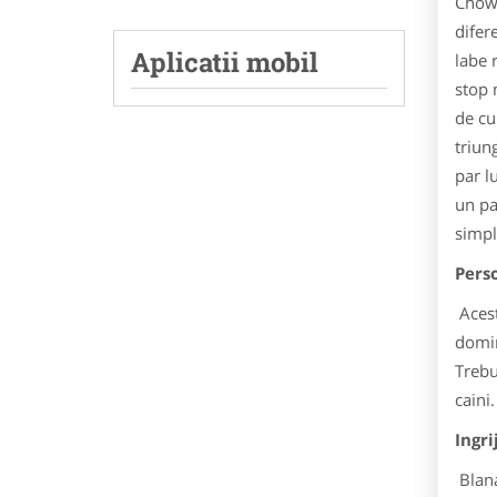
Chow-
difer
Aplicatii mobil
labe 
stop 
de cu
triun
par lu
un pa
simpl
Pers
Acest
domin
Trebu
caini.
Ingri
Blana