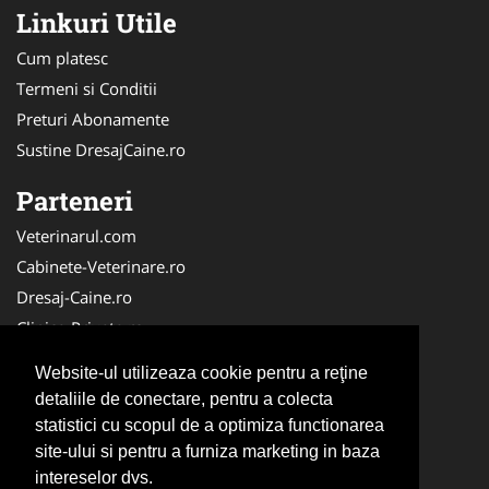
Linkuri Utile
Cum platesc
Termeni si Conditii
Preturi Abonamente
Sustine DresajCaine.ro
Parteneri
Veterinarul.com
Cabinete-Veterinare.ro
Dresaj-Caine.ro
Clinica-Privata.ro
Medic-Bun.com
Website-ul utilizeaza cookie pentru a reţine
SalonFrizerieCanina.com
detaliile de conectare, pentru a colecta
DresajCaine.ro
statistici cu scopul de a optimiza functionarea
NonStopDeschis.ro
site-ului si pentru a furniza marketing in baza
intereselor dvs.
Veterinar-Romania.ro