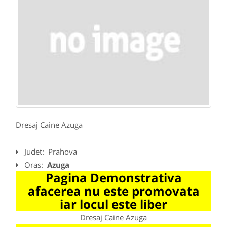
Dresaj Caine Azuga
Judet:
Prahova
Oras:
Azuga
Pagina Demonstrativa
afacerea nu este promovata
iar locul este liber
Dresaj Caine Azuga