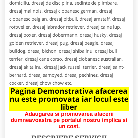
domiciliu, dresaj de disciplina, sedinte de plimbare,
dresaj malinois, dresaj ciobanesc german, dresaj
ciobanesc belgian, dresaj pitbull, dresaj amstaff, dresaj
rottweiler, dresaj labrador retriever, dresaj caine lup,
dresaj boxer, dresaj dobermann, dresaj husky, dresaj
golden retriever, dresaj pug, dresaj beagle, dresaj
bulldog, dresaj bichon, dresaj shiba inu, dresaj bull
terrier, dresaj cane corso, dresaj ciobanesc australian,
dresaj akita inu, dresaj jack russell terrier, dresaj saint-
bernard, dresaj samoyed, dresaj pechinez, dresaj
cocker, dresaj chow chow etc.
Pagina Demonstrativa afacerea
nu este promovata iar locul este
liber
Adaugarea si promovarea afacerii
dumneavoastra pe portalul nostru implica si
un cost.
DESCRIERE SERVICII