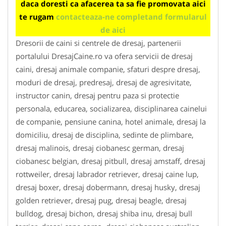
daca doresti ca afacerea ta sa fie promovata aici
te rugam
contacteaza-ne completand formularul
de aici
Dresorii de caini si centrele de dresaj, partenerii
portalului DresajCaine.ro va ofera servicii de dresaj
caini, dresaj animale companie, sfaturi despre dresaj,
moduri de dresaj, predresaj, dresaj de agresivitate,
instructor canin, dresaj pentru paza si protectie
personala, educarea, socializarea, disciplinarea cainelui
de companie, pensiune canina, hotel animale, dresaj la
domiciliu, dresaj de disciplina, sedinte de plimbare,
dresaj malinois, dresaj ciobanesc german, dresaj
ciobanesc belgian, dresaj pitbull, dresaj amstaff, dresaj
rottweiler, dresaj labrador retriever, dresaj caine lup,
dresaj boxer, dresaj dobermann, dresaj husky, dresaj
golden retriever, dresaj pug, dresaj beagle, dresaj
bulldog, dresaj bichon, dresaj shiba inu, dresaj bull