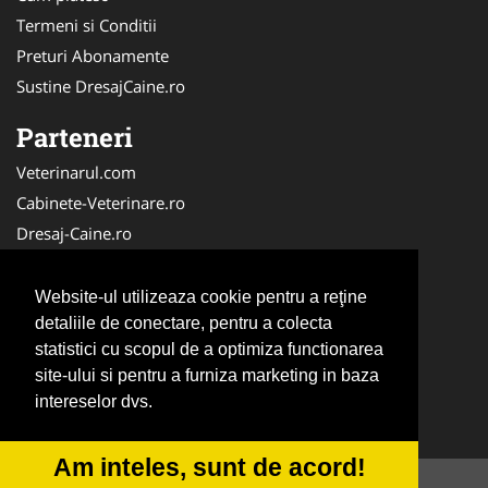
Termeni si Conditii
Preturi Abonamente
Sustine DresajCaine.ro
Parteneri
Veterinarul.com
Cabinete-Veterinare.ro
Dresaj-Caine.ro
Clinica-Privata.ro
Medic-Bun.com
Website-ul utilizeaza cookie pentru a reţine
SalonFrizerieCanina.com
detaliile de conectare, pentru a colecta
statistici cu scopul de a optimiza functionarea
DresajCaine.ro
site-ului si pentru a furniza marketing in baza
NonStopDeschis.ro
intereselor dvs.
Veterinar-Romania.ro
Am inteles, sunt de acord!