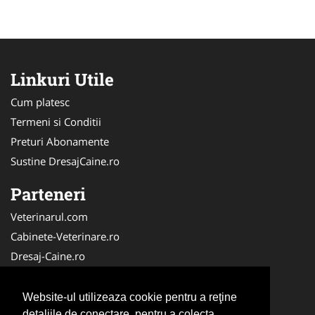
Linkuri Utile
Cum platesc
Termeni si Conditii
Preturi Abonamente
Sustine DresajCaine.ro
Parteneri
Veterinarul.com
Cabinete-Veterinare.ro
Dresaj-Caine.ro
Clinica-Privata.ro
Medic-Bun.com
Website-ul utilizeaza cookie pentru a reţine
SalonFrizerieCanina.com
detaliile de conectare, pentru a colecta