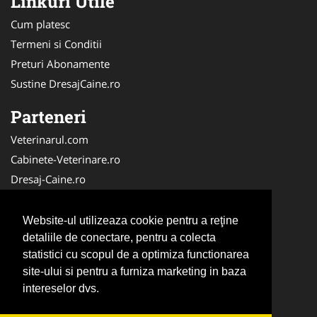
Linkuri Utile
Cum platesc
Termeni si Conditii
Preturi Abonamente
Sustine DresajCaine.ro
Parteneri
Veterinarul.com
Cabinete-Veterinare.ro
Dresaj-Caine.ro
Clinica-Privata.ro
Medic-Bun.com
Website-ul utilizeaza cookie pentru a reţine
SalonFrizerieCanina.com
detaliile de conectare, pentru a colecta
statistici cu scopul de a optimiza functionarea
DresajCaine.ro
site-ului si pentru a furniza marketing in baza
NonStopDeschis.ro
intereselor dvs.
Veterinar-Romania.ro