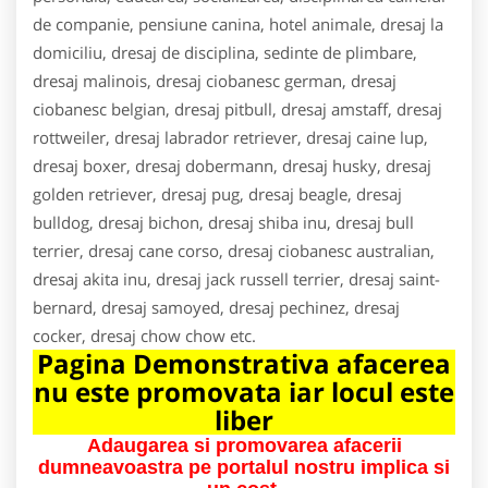
de companie, pensiune canina, hotel animale, dresaj la
domiciliu, dresaj de disciplina, sedinte de plimbare,
dresaj malinois, dresaj ciobanesc german, dresaj
ciobanesc belgian, dresaj pitbull, dresaj amstaff, dresaj
rottweiler, dresaj labrador retriever, dresaj caine lup,
dresaj boxer, dresaj dobermann, dresaj husky, dresaj
golden retriever, dresaj pug, dresaj beagle, dresaj
bulldog, dresaj bichon, dresaj shiba inu, dresaj bull
terrier, dresaj cane corso, dresaj ciobanesc australian,
dresaj akita inu, dresaj jack russell terrier, dresaj saint-
bernard, dresaj samoyed, dresaj pechinez, dresaj
cocker, dresaj chow chow etc.
Pagina Demonstrativa afacerea
nu este promovata iar locul este
liber
Adaugarea si promovarea afacerii
dumneavoastra pe portalul nostru implica si