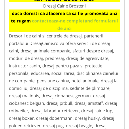
Dresaj Caine Brosteni
daca doresti ca afacerea ta sa fie promovata aici
te rugam
contacteaza-ne completand formularul
de aici
Dresorii de caini si centrele de dresaj, partenerii
portalului DresajCaine.ro va ofera servicii de dresaj
caini, dresaj animale companie, sfaturi despre dresaj,
moduri de dresaj, predresaj, dresaj de agresivitate,
instructor canin, dresaj pentru paza si protectie
personala, educarea, socializarea, disciplinarea cainelui
de companie, pensiune canina, hotel animale, dresaj la
domiciliu, dresaj de disciplina, sedinte de plimbare,
dresaj malinois, dresaj ciobanesc german, dresaj
ciobanesc belgian, dresaj pitbull, dresaj amstaff, dresaj
rottweiler, dresaj labrador retriever, dresaj caine lup,
dresaj boxer, dresaj dobermann, dresaj husky, dresaj
golden retriever, dresaj pug, dresaj beagle, dresaj