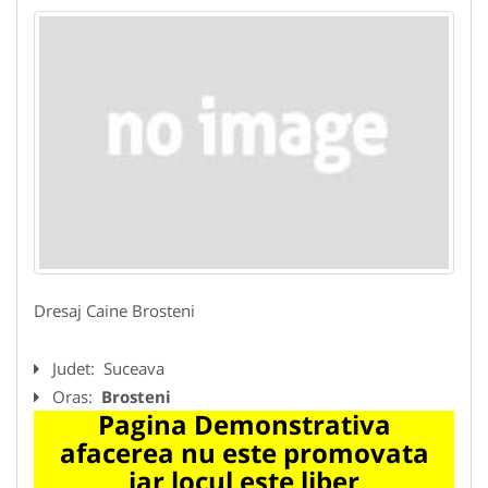
Dresaj Caine Brosteni
Judet:
Suceava
Oras:
Brosteni
Pagina Demonstrativa
afacerea nu este promovata
iar locul este liber