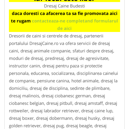
Dresaj Caine Budesti
daca doresti ca afacerea ta sa fie promovata aici
te rugam
contacteaza-ne completand formularul
de aici
Dresorii de caini si centrele de dresaj, partenerii
portalului DresajCaine.ro va ofera servicii de dresaj
caini, dresaj animale companie, sfaturi despre dresaj,
moduri de dresaj, predresaj, dresaj de agresivitate,
instructor canin, dresaj pentru paza si protectie
personala, educarea, socializarea, disciplinarea cainelui
de companie, pensiune canina, hotel animale, dresaj la
domiciliu, dresaj de disciplina, sedinte de plimbare,
dresaj malinois, dresaj ciobanesc german, dresaj
ciobanesc belgian, dresaj pitbull, dresaj amstaff, dresaj
rottweiler, dresaj labrador retriever, dresaj caine lup,
dresaj boxer, dresaj dobermann, dresaj husky, dresaj
golden retriever, dresaj pug, dresaj beagle, dresaj