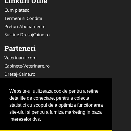
Linkuri Utile
Cum platesc
Termeni si Conditii
Preturi Abonamente
Sustine DresajCaine.ro
Parteneri
Veterinarul.com
Cabinete-Veterinare.ro
Dresaj-Caine.ro
Clinica-Privata.ro
Medic-Bun.com
Website-ul utilizeaza cookie pentru a reţine
SalonFrizerieCanina.com
detaliile de conectare, pentru a colecta
statistici cu scopul de a optimiza functionarea
DresajCaine.ro
site-ului si pentru a furniza marketing in baza
NonStopDeschis.ro
intereselor dvs.
Veterinar-Romania.ro