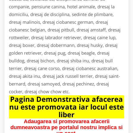
companie, pensiune canina, hotel animale, dresaj la
domiciliu, dresaj de disciplina, sedinte de plimbare,
dresaj malinois, dresaj ciobanesc german, dresaj
ciobanesc belgian, dresaj pitbull, dresaj amstaff, dresaj
rottweiler, dresaj labrador retriever, dresaj caine lup,
dresaj boxer, dresaj dobermann, dresaj husky, dresaj
golden retriever, dresaj pug, dresaj beagle, dresaj
bulldog, dresaj bichon, dresaj shiba inu, dresaj bull
terrier, dresaj cane corso, dresaj ciobanesc australian,
dresaj akita inu, dresaj jack russell terrier, dresaj saint-
bernard, dresaj samoyed, dresaj pechinez, dresaj
cocker, dresaj chow chow etc.
Pagina Demonstrativa afacerea
nu este promovata iar locul este
liber
Adaugarea si promovarea afacerii
dumneavoastra pe portalul nostru implica si