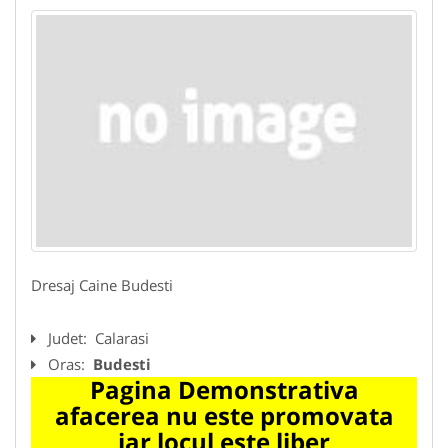
Dresaj Caine Budesti
Judet:
Calarasi
Oras:
Budesti
Pagina Demonstrativa
afacerea nu este promovata
iar locul este liber