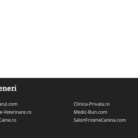
eneri
arul.com
Clinica-Privata.ro
e-Veterinare.ro
Medic-Bun.com
Caine.ro
SalonFrizerieCanina.com