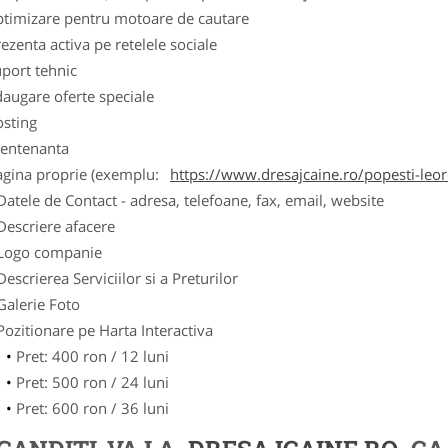
ptimizare pentru motoare de cautare
ezenta activa pe retelele sociale
port tehnic
augare oferte speciale
osting
entenanta
agina proprie (exemplu:
https://www.dresajcaine.ro/popesti-leo
Datele de Contact - adresa, telefoane, fax, email, website
Descriere afacere
Logo companie
Descrierea Serviciilor si a Preturilor
Galerie Foto
Pozitionare pe Harta Interactiva
Pret: 400 ron / 12 luni
Pret: 500 ron / 24 luni
Pret: 600 ron / 36 luni