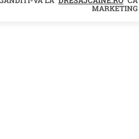
GANDITI-VA LA
DRESAJCAINE.RO
CA 
MARKETING