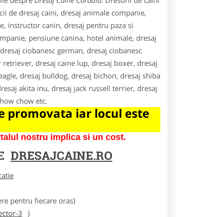
tile despre
Dresaj Caine Corabia
. Dresorii de caini
icii de dresaj caini, dresaj animale companie,
e, instructor canin, dresaj pentru paza si
companie, pensiune canina, hotel animale, dresaj
s, dresaj ciobanesc german, dresaj ciobanesc
r retriever, dresaj caine lup, dresaj boxer, dresaj
agle, dresaj bulldog, dresaj bichon, dresaj shiba
esaj akita inu, dresaj jack russell terrier, dresaj
 chow chow etc.
 promovata iar locul este
lul nostru implica si un cost.
RE
DRESAJCAINE.RO
catie
e pentru fiecare oras)
ector-3
)