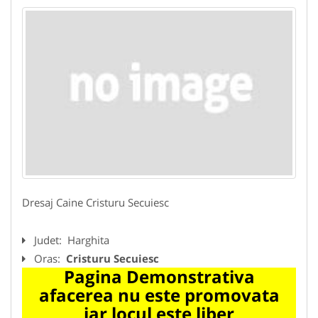
Dresaj Caine Cristuru Secuiesc
Judet:
Harghita
Oras:
Cristuru Secuiesc
Pagina Demonstrativa
afacerea nu este promovata
iar locul este liber