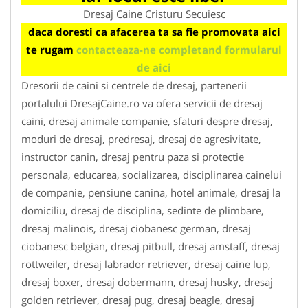
Dresaj Caine Cristuru Secuiesc
daca doresti ca afacerea ta sa fie promovata aici
te rugam
contacteaza-ne completand formularul
de aici
Dresorii de caini si centrele de dresaj, partenerii
portalului DresajCaine.ro va ofera servicii de dresaj
caini, dresaj animale companie, sfaturi despre dresaj,
moduri de dresaj, predresaj, dresaj de agresivitate,
instructor canin, dresaj pentru paza si protectie
personala, educarea, socializarea, disciplinarea cainelui
de companie, pensiune canina, hotel animale, dresaj la
domiciliu, dresaj de disciplina, sedinte de plimbare,
dresaj malinois, dresaj ciobanesc german, dresaj
ciobanesc belgian, dresaj pitbull, dresaj amstaff, dresaj
rottweiler, dresaj labrador retriever, dresaj caine lup,
dresaj boxer, dresaj dobermann, dresaj husky, dresaj
golden retriever, dresaj pug, dresaj beagle, dresaj