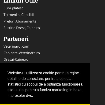
Linkuri Utile
Cum platesc
Termeni si Conditii
Preturi Abonamente
Sustine DresajCaine.ro
Parteneri
Veterinarul.com
Cabinete-Veterinare.ro
Dresaj-Caine.ro
Clinica-Privata.ro
Medic-Bun.com
Website-ul utilizeaza cookie pentru a reţine
SalonFrizerieCanina.com
detaliile de conectare, pentru a colecta
statistici cu scopul de a optimiza functionarea
DresajCaine.ro
site-ului si pentru a furniza marketing in baza
NonStopDeschis.ro
intereselor dvs.
Veterinar-Romania.ro