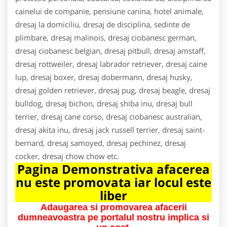
cainelui de companie, pensiune canina, hotel animale,
dresaj la domiciliu, dresaj de disciplina, sedinte de
plimbare, dresaj malinois, dresaj ciobanesc german,
dresaj ciobanesc belgian, dresaj pitbull, dresaj amstaff,
dresaj rottweiler, dresaj labrador retriever, dresaj caine
lup, dresaj boxer, dresaj dobermann, dresaj husky,
dresaj golden retriever, dresaj pug, dresaj beagle, dresaj
bulldog, dresaj bichon, dresaj shiba inu, dresaj bull
terrier, dresaj cane corso, dresaj ciobanesc australian,
dresaj akita inu, dresaj jack russell terrier, dresaj saint-
bernard, dresaj samoyed, dresaj pechinez, dresaj
cocker, dresaj chow chow etc.
Pagina Demonstrativa afacerea
nu este promovata iar locul este
liber
Adaugarea si promovarea afacerii
dumneavoastra pe portalul nostru implica si