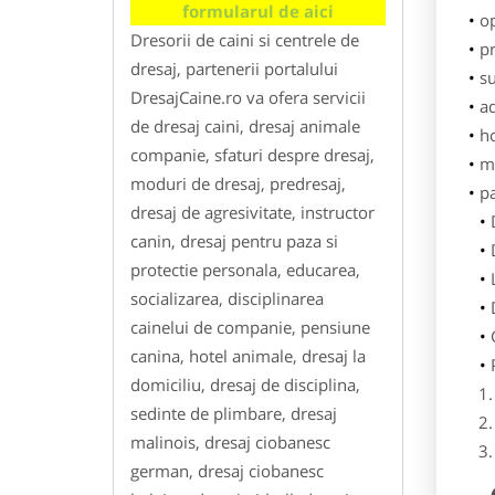
formularul de aici
o
Dresorii de caini si centrele de
pr
dresaj, partenerii portalului
su
DresajCaine.ro va ofera servicii
ad
de dresaj caini, dresaj animale
h
companie, sfaturi despre dresaj,
m
moduri de dresaj, predresaj,
p
dresaj de agresivitate, instructor
canin, dresaj pentru paza si
protectie personala, educarea,
socializarea, disciplinarea
cainelui de companie, pensiune
canina, hotel animale, dresaj la
domiciliu, dresaj de disciplina,
sedinte de plimbare, dresaj
malinois, dresaj ciobanesc
german, dresaj ciobanesc