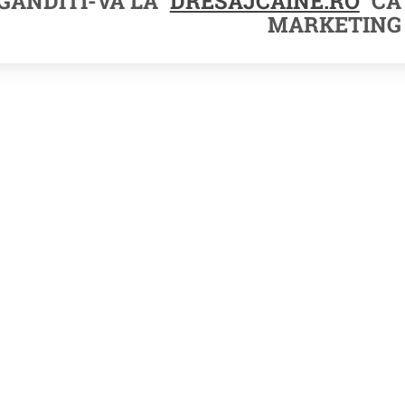
GANDITI-VA LA
DRESAJCAINE.RO
CA 
MARKETING