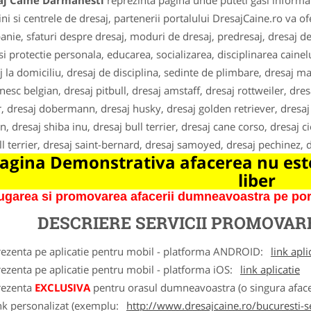
aj Caine Darmanesti
reprezinta pagina unde puteti gasi informat
ini si centrele de dresaj, partenerii portalului DresajCaine.ro va of
nie, sfaturi despre dresaj, moduri de dresaj, predresaj, dresaj de 
si protectie personala, educarea, socializarea, disciplinarea cain
j la domiciliu, dresaj de disciplina, sedinte de plimbare, dresaj m
nesc belgian, dresaj pitbull, dresaj amstaff, dresaj rottweiler, dres
, dresaj dobermann, dresaj husky, dresaj golden retriever, dresaj 
n, dresaj shiba inu, dresaj bull terrier, dresaj cane corso, dresaj c
ll terrier, dresaj saint-bernard, dresaj samoyed, dresaj pechinez,
agina Demonstrativa afacerea nu este
liber
garea si promovarea afacerii dumneavoastra pe porta
DESCRIERE SERVICII PROMOVA
rezenta pe aplicatie pentru mobil - platforma ANDROID:
link apli
ezenta pe aplicatie pentru mobil - platforma iOS:
link aplicatie
rezenta
EXCLUSIVA
pentru orasul dumneavoastra (o singura afacer
nk personalizat (exemplu:
http://www.dresajcaine.ro/bucuresti-s