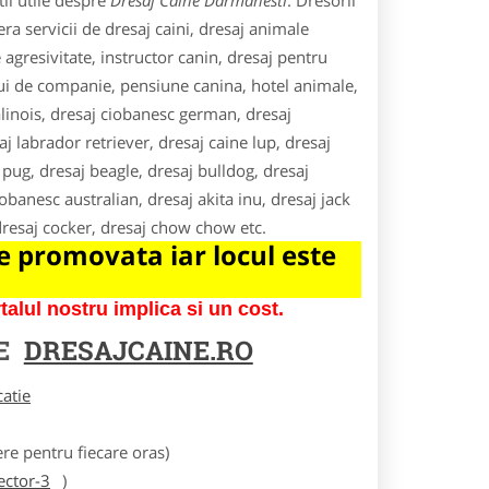
ii utile despre
Dresaj Caine Darmanesti
. Dresorii
era servicii de dresaj caini, dresaj animale
agresivitate, instructor canin, dresaj pentru
elui de companie, pensiune canina, hotel animale,
alinois, dresaj ciobanesc german, dresaj
aj labrador retriever, dresaj caine lup, dresaj
pug, dresaj beagle, dresaj bulldog, dresaj
iobanesc australian, dresaj akita inu, dresaj jack
 dresaj cocker, dresaj chow chow etc.
 promovata iar locul este
lul nostru implica si un cost.
RE
DRESAJCAINE.RO
catie
e pentru fiecare oras)
ector-3
)