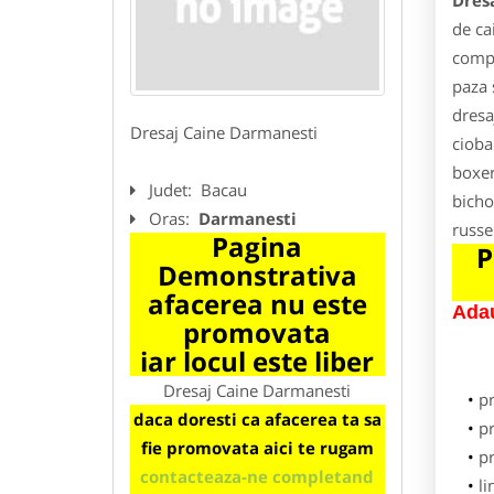
Dres
de ca
compa
paza 
dresa
Dresaj Caine Darmanesti
cioba
boxer
Judet:
Bacau
bicho
Oras:
Darmanesti
russe
Pagina
P
Demonstrativa
afacerea nu este
Adau
promovata
iar locul este liber
Dresaj Caine Darmanesti
p
daca doresti ca afacerea ta sa
pr
fie promovata aici te rugam
p
contacteaza-ne completand
li