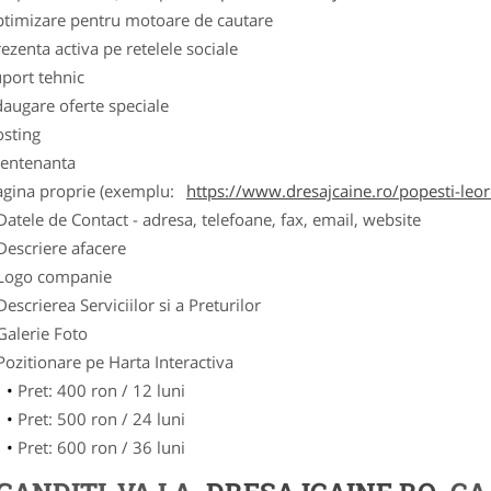
ptimizare pentru motoare de cautare
ezenta activa pe retelele sociale
port tehnic
augare oferte speciale
osting
entenanta
agina proprie (exemplu:
https://www.dresajcaine.ro/popesti-leo
Datele de Contact - adresa, telefoane, fax, email, website
Descriere afacere
Logo companie
Descrierea Serviciilor si a Preturilor
Galerie Foto
Pozitionare pe Harta Interactiva
Pret: 400 ron / 12 luni
Pret: 500 ron / 24 luni
Pret: 600 ron / 36 luni