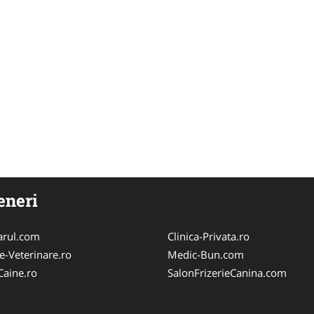
eneri
arul.com
Clinica-Privata.ro
e-Veterinare.ro
Medic-Bun.com
Caine.ro
SalonFrizerieCanina.com