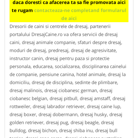
daca doresti ca afacerea ta sa fie promovata aici
te rugam
contacteaza-ne completand formularul
de aici
Dresorii de caini si centrele de dresaj, partenerii
portalului DresajCaine.ro va ofera servicii de dresaj
caini, dresaj animale companie, sfaturi despre dresaj,
moduri de dresaj, predresaj, dresaj de agresivitate,
instructor canin, dresaj pentru paza si protectie
personala, educarea, socializarea, disciplinarea cainelui
de companie, pensiune canina, hotel animale, dresaj la
domiciliu, dresaj de disciplina, sedinte de plimbare,
dresaj malinois, dresaj ciobanesc german, dresaj
ciobanesc belgian, dresaj pitbull, dresaj amstaff, dresaj
rottweiler, dresaj labrador retriever, dresaj caine lup,
dresaj boxer, dresaj dobermann, dresaj husky, dresaj
golden retriever, dresaj pug, dresaj beagle, dresaj
bulldog, dresaj bichon, dresaj shiba inu, dresaj bull