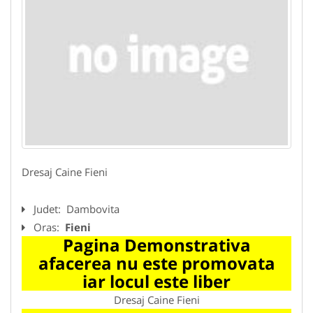
Dresaj Caine Fieni
Judet:
Dambovita
Oras:
Fieni
Pagina Demonstrativa
afacerea nu este promovata
iar locul este liber
Dresaj Caine Fieni