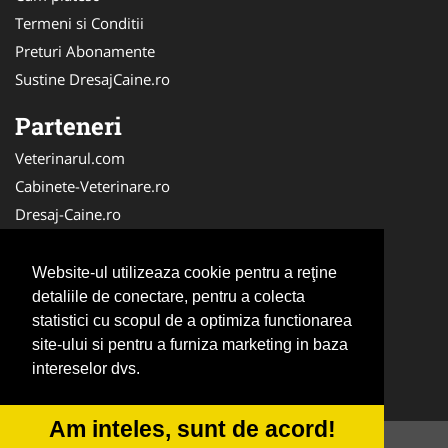
Termeni si Conditii
Preturi Abonamente
Sustine DresajCaine.ro
Parteneri
Veterinarul.com
Cabinete-Veterinare.ro
Dresaj-Caine.ro
Clinica-Privata.ro
Medic-Bun.com
Website-ul utilizeaza cookie pentru a reţine
SalonFrizerieCanina.com
detaliile de conectare, pentru a colecta
statistici cu scopul de a optimiza functionarea
DresajCaine.ro
site-ului si pentru a furniza marketing in baza
NonStopDeschis.ro
intereselor dvs.
Veterinar-Romania.ro
Am inteles, sunt de acord!