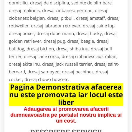
domiciliu, dresaj de disciplina, sedinte de plimbare,
dresaj malinois, dresaj ciobanesc german, dresaj
ciobanesc belgian, dresaj pitbull, dresaj amstaff, dresaj
rottweiler, dresaj labrador retriever, dresaj caine lup,
dresaj boxer, dresaj dobermann, dresaj husky, dresaj
golden retriever, dresaj pug, dresaj beagle, dresaj
bulldog, dresaj bichon, dresaj shiba inu, dresaj bull
terrier, dresaj cane corso, dresaj ciobanesc australian,
dresaj akita inu, dresaj jack russell terrier, dresaj saint-
bernard, dresaj samoyed, dresaj pechinez, dresaj
cocker, dresaj chow chow etc.
Pagina Demonstrativa afacerea
nu este promovata iar locul este
liber
Adaugarea si promovarea afacerii
dumneavoastra pe portalul nostru implica si
un cost.
DESCRIERE SERVICII