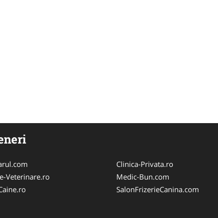
eneri
arul.com
Clinica-Privata.ro
e-Veterinare.ro
Medic-Bun.com
Caine.ro
SalonFrizerieCanina.com