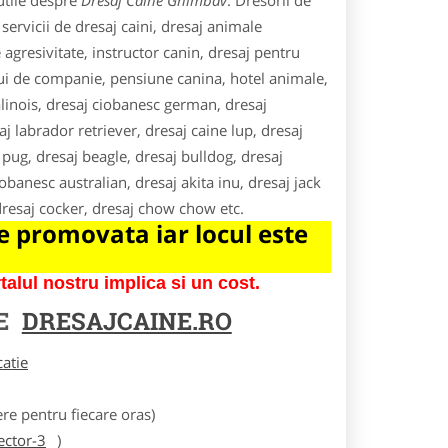
utile despre
Dresaj Caine Ghimbav
. Dresorii de
 servicii de dresaj caini, dresaj animale
agresivitate, instructor canin, dresaj pentru
elui de companie, pensiune canina, hotel animale,
alinois, dresaj ciobanesc german, dresaj
aj labrador retriever, dresaj caine lup, dresaj
pug, dresaj beagle, dresaj bulldog, dresaj
iobanesc australian, dresaj akita inu, dresaj jack
 dresaj cocker, dresaj chow chow etc.
 promovata iar locul este
lul nostru implica si un cost.
RE
DRESAJCAINE.RO
catie
e pentru fiecare oras)
ector-3
)