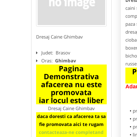
Dres
caini
compa
paza 
dresa
Dresaj Caine Ghimbav
cioba
boxer
Judet:
Brasov
bicho
Oras:
Ghimbav
russe
Pagina
P
Demonstrativa
afacerea nu este
Adau
promovata
iar locul este liber
Dresaj Caine Ghimbav
p
daca doresti ca afacerea ta sa
pr
fie promovata aici te rugam
p
contacteaza-ne completand
li