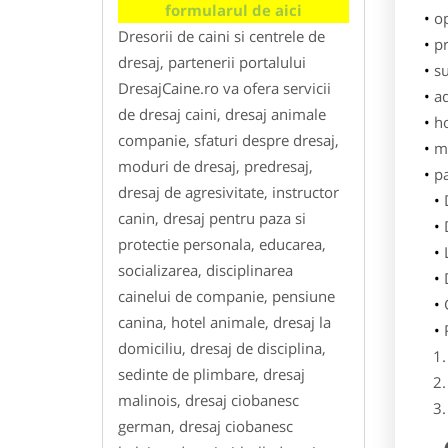
formularul de aici
o
Dresorii de caini si centrele de
pr
dresaj, partenerii portalului
su
DresajCaine.ro va ofera servicii
ad
de dresaj caini, dresaj animale
h
companie, sfaturi despre dresaj,
m
moduri de dresaj, predresaj,
p
dresaj de agresivitate, instructor
canin, dresaj pentru paza si
protectie personala, educarea,
socializarea, disciplinarea
cainelui de companie, pensiune
canina, hotel animale, dresaj la
domiciliu, dresaj de disciplina,
sedinte de plimbare, dresaj
malinois, dresaj ciobanesc
german, dresaj ciobanesc