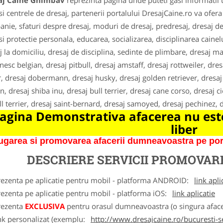
aj Caine Ghimbav
reprezinta pagina unde puteti gasi informatii 
 si centrele de dresaj, partenerii portalului DresajCaine.ro va ofera
nie, sfaturi despre dresaj, moduri de dresaj, predresaj, dresaj de 
si protectie personala, educarea, socializarea, disciplinarea cain
j la domiciliu, dresaj de disciplina, sedinte de plimbare, dresaj m
nesc belgian, dresaj pitbull, dresaj amstaff, dresaj rottweiler, dres
, dresaj dobermann, dresaj husky, dresaj golden retriever, dresaj 
n, dresaj shiba inu, dresaj bull terrier, dresaj cane corso, dresaj c
ll terrier, dresaj saint-bernard, dresaj samoyed, dresaj pechinez,
agina Demonstrativa afacerea nu este
liber
garea si promovarea afacerii dumneavoastra pe porta
DESCRIERE SERVICII PROMOVA
rezenta pe aplicatie pentru mobil - platforma ANDROID:
link apli
ezenta pe aplicatie pentru mobil - platforma iOS:
link aplicatie
rezenta
EXCLUSIVA
pentru orasul dumneavoastra (o singura afacer
nk personalizat (exemplu:
http://www.dresajcaine.ro/bucuresti-s