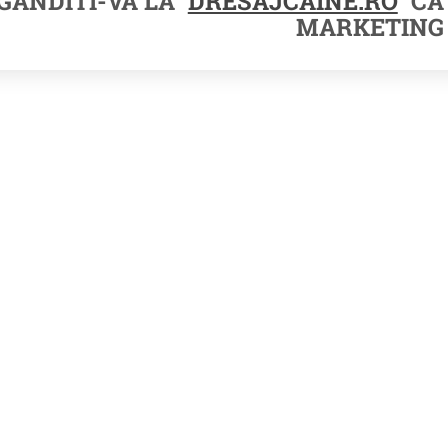
GANDITI-VA LA
DRESAJCAINE.RO
CA 
MARKETING