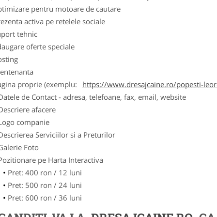
ptimizare pentru motoare de cautare
ezenta activa pe retelele sociale
port tehnic
augare oferte speciale
osting
entenanta
agina proprie (exemplu:
https://www.dresajcaine.ro/popesti-leo
Datele de Contact - adresa, telefoane, fax, email, website
Descriere afacere
Logo companie
Descrierea Serviciilor si a Preturilor
Galerie Foto
Pozitionare pe Harta Interactiva
Pret: 400 ron / 12 luni
Pret: 500 ron / 24 luni
Pret: 600 ron / 36 luni