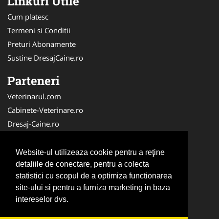
Linkuri Utile
Cum platesc
Termeni si Conditii
Preturi Abonamente
Sustine DresajCaine.ro
Parteneri
Veterinarul.com
Cabinete-Veterinare.ro
Dresaj-Caine.ro
Clinica-Privata.ro
Medic-Bun.com
Website-ul utilizeaza cookie pentru a reţine
SalonFrizerieCanina.com
detaliile de conectare, pentru a colecta
statistici cu scopul de a optimiza functionarea
DresajCaine.ro
site-ului si pentru a furniza marketing in baza
NonStopDeschis.ro
intereselor dvs.
Veterinar-Romania.ro