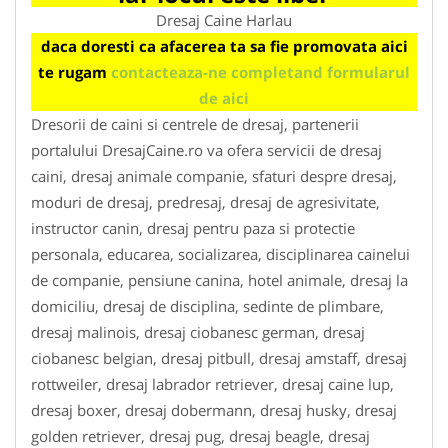
Dresaj Caine Harlau
daca doresti ca afacerea ta sa fie promovata aici
te rugam
contacteaza-ne completand formularul
de aici
Dresorii de caini si centrele de dresaj, partenerii
portalului DresajCaine.ro va ofera servicii de dresaj
caini, dresaj animale companie, sfaturi despre dresaj,
moduri de dresaj, predresaj, dresaj de agresivitate,
instructor canin, dresaj pentru paza si protectie
personala, educarea, socializarea, disciplinarea cainelui
de companie, pensiune canina, hotel animale, dresaj la
domiciliu, dresaj de disciplina, sedinte de plimbare,
dresaj malinois, dresaj ciobanesc german, dresaj
ciobanesc belgian, dresaj pitbull, dresaj amstaff, dresaj
rottweiler, dresaj labrador retriever, dresaj caine lup,
dresaj boxer, dresaj dobermann, dresaj husky, dresaj
golden retriever, dresaj pug, dresaj beagle, dresaj