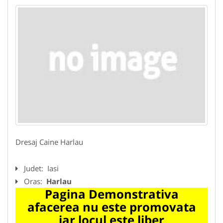
Dresaj Caine Harlau
Judet:
Iasi
Oras:
Harlau
Pagina Demonstrativa
afacerea nu este promovata
iar locul este liber