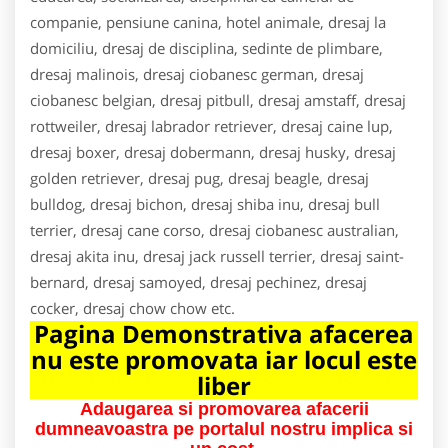
companie, pensiune canina, hotel animale, dresaj la
domiciliu, dresaj de disciplina, sedinte de plimbare,
dresaj malinois, dresaj ciobanesc german, dresaj
ciobanesc belgian, dresaj pitbull, dresaj amstaff, dresaj
rottweiler, dresaj labrador retriever, dresaj caine lup,
dresaj boxer, dresaj dobermann, dresaj husky, dresaj
golden retriever, dresaj pug, dresaj beagle, dresaj
bulldog, dresaj bichon, dresaj shiba inu, dresaj bull
terrier, dresaj cane corso, dresaj ciobanesc australian,
dresaj akita inu, dresaj jack russell terrier, dresaj saint-
bernard, dresaj samoyed, dresaj pechinez, dresaj
cocker, dresaj chow chow etc.
Pagina Demonstrativa afacerea
nu este promovata iar locul este
liber
Adaugarea si promovarea afacerii
dumneavoastra pe portalul nostru implica si