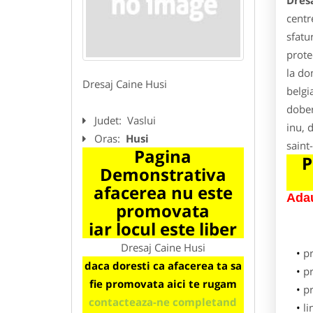
Dres
centr
sfatu
prote
la do
Dresaj Caine Husi
belgi
dober
Judet:
Vaslui
inu, d
Oras:
Husi
saint
Pagina
P
Demonstrativa
afacerea nu este
Adau
promovata
iar locul este liber
Dresaj Caine Husi
p
daca doresti ca afacerea ta sa
pr
fie promovata aici te rugam
p
contacteaza-ne completand
li