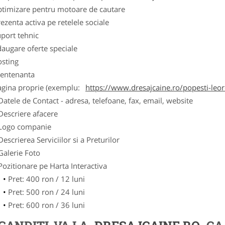
ptimizare pentru motoare de cautare
ezenta activa pe retelele sociale
port tehnic
augare oferte speciale
osting
entenanta
agina proprie (exemplu:
https://www.dresajcaine.ro/popesti-leo
Datele de Contact - adresa, telefoane, fax, email, website
Descriere afacere
Logo companie
Descrierea Serviciilor si a Preturilor
Galerie Foto
Pozitionare pe Harta Interactiva
Pret: 400 ron / 12 luni
Pret: 500 ron / 24 luni
Pret: 600 ron / 36 luni