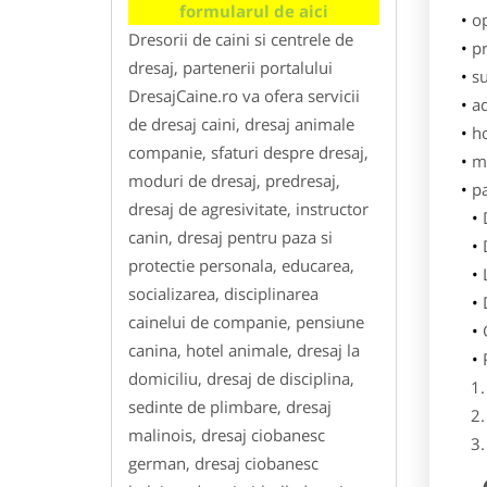
formularul de aici
o
Dresorii de caini si centrele de
pr
dresaj, partenerii portalului
su
DresajCaine.ro va ofera servicii
ad
de dresaj caini, dresaj animale
h
companie, sfaturi despre dresaj,
m
moduri de dresaj, predresaj,
p
dresaj de agresivitate, instructor
canin, dresaj pentru paza si
protectie personala, educarea,
socializarea, disciplinarea
cainelui de companie, pensiune
canina, hotel animale, dresaj la
domiciliu, dresaj de disciplina,
sedinte de plimbare, dresaj
malinois, dresaj ciobanesc
german, dresaj ciobanesc