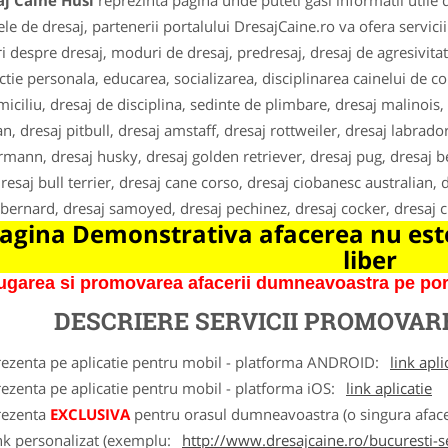
aj Caine Husi
reprezinta pagina unde puteti gasi informatii utile
ele de dresaj, partenerii portalului DresajCaine.ro va ofera servici
ri despre dresaj, moduri de dresaj, predresaj, dresaj de agresivitat
ctie personala, educarea, socializarea, disciplinarea cainelui de 
miciliu, dresaj de disciplina, sedinte de plimbare, dresaj malinoi
an, dresaj pitbull, dresaj amstaff, dresaj rottweiler, dresaj labrado
mann, dresaj husky, dresaj golden retriever, dresaj pug, dresaj be
resaj bull terrier, dresaj cane corso, dresaj ciobanesc australian, dr
-bernard, dresaj samoyed, dresaj pechinez, dresaj cocker, dresaj
agina Demonstrativa afacerea nu este
liber
garea si promovarea afacerii dumneavoastra pe porta
DESCRIERE SERVICII PROMOVA
rezenta pe aplicatie pentru mobil - platforma ANDROID:
link apli
ezenta pe aplicatie pentru mobil - platforma iOS:
link aplicatie
rezenta
EXCLUSIVA
pentru orasul dumneavoastra (o singura afacer
nk personalizat (exemplu:
http://www.dresajcaine.ro/bucuresti-s