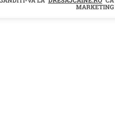
GANDITI-VA LA
DRESAJCAINE.RO
CA 
MARKETING