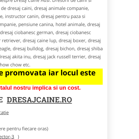
 despre
Dresaj Caine Husi
. Dresorii de caini si
i de dresaj caini, dresaj animale companie,
e, instructor canin, dresaj pentru paza si
companie, pensiune canina, hotel animale, dresaj
s, dresaj ciobanesc german, dresaj ciobanesc
r retriever, dresaj caine lup, dresaj boxer, dresaj
agle, dresaj bulldog, dresaj bichon, dresaj shiba
esaj akita inu, dresaj jack russell terrier, dresaj
 chow chow etc.
 promovata iar locul este
lul nostru implica si un cost.
RE
DRESAJCAINE.RO
catie
e pentru fiecare oras)
ector-3
)