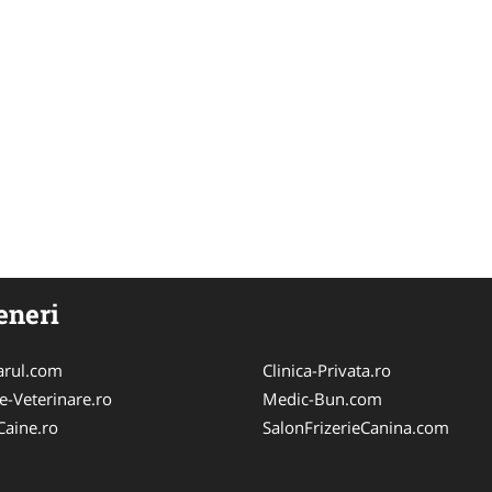
eneri
arul.com
Clinica-Privata.ro
e-Veterinare.ro
Medic-Bun.com
Caine.ro
SalonFrizerieCanina.com