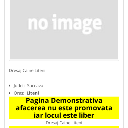
Dresaj Caine Liteni
Judet:
Suceava
Oras:
Liteni
Pagina Demonstrativa
afacerea nu este promovata
iar locul este liber
Dresaj Caine Liteni