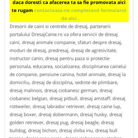
daca doresti ca afacerea ta sa fie promovata aici
te rugam
contacteaza-ne completand formularul
de aici
Dresorii de caini si centrele de dresaj, partenerii
portalului DresajCaine.ro va ofera servicii de dresaj
caini, dresaj animale companie, sfaturi despre dresaj,
moduri de dresaj, predresaj, dresaj de agresivitate,
instructor canin, dresaj pentru paza si protectie
personala, educarea, socializarea, disciplinarea cainelui
de companie, pensiune canina, hotel animale, dresaj la
domiciliu, dresaj de disciplina, sedinte de plimbare,
dresaj malinois, dresaj ciobanesc german, dresaj
ciobanesc belgian, dresaj pitbull, dresaj amstaff, dresaj
rottweiler, dresaj labrador retriever, dresaj caine lup,
dresaj boxer, dresaj dobermann, dresaj husky, dresaj
golden retriever, dresaj pug, dresaj beagle, dresaj
bulldog, dresaj bichon, dresaj shiba inu, dresaj bull