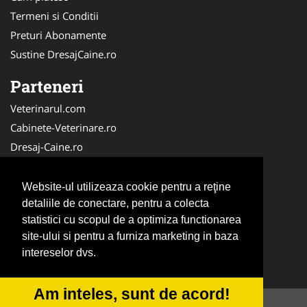
Termeni si Conditii
Preturi Abonamente
Sustine DresajCaine.ro
Parteneri
Veterinarul.com
Cabinete-Veterinare.ro
Dresaj-Caine.ro
Clinica-Privata.ro
Medic-Bun.com
Website-ul utilizeaza cookie pentru a reţine
SalonFrizerieCanina.com
detaliile de conectare, pentru a colecta
statistici cu scopul de a optimiza functionarea
DresajCaine.ro
site-ului si pentru a furniza marketing in baza
NonStopDeschis.ro
intereselor dvs.
Veterinar-Romania.ro
Am inteles, sunt de acord!