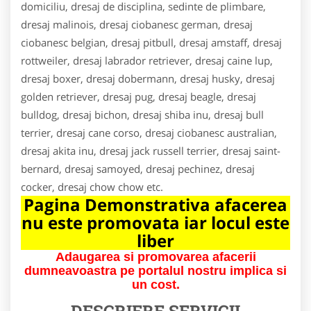
domiciliu, dresaj de disciplina, sedinte de plimbare,
dresaj malinois, dresaj ciobanesc german, dresaj
ciobanesc belgian, dresaj pitbull, dresaj amstaff, dresaj
rottweiler, dresaj labrador retriever, dresaj caine lup,
dresaj boxer, dresaj dobermann, dresaj husky, dresaj
golden retriever, dresaj pug, dresaj beagle, dresaj
bulldog, dresaj bichon, dresaj shiba inu, dresaj bull
terrier, dresaj cane corso, dresaj ciobanesc australian,
dresaj akita inu, dresaj jack russell terrier, dresaj saint-
bernard, dresaj samoyed, dresaj pechinez, dresaj
cocker, dresaj chow chow etc.
Pagina Demonstrativa afacerea
nu este promovata iar locul este
liber
Adaugarea si promovarea afacerii
dumneavoastra pe portalul nostru implica si
un cost.
DESCRIERE SERVICII