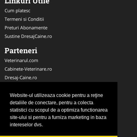
Linkuri Utile
Cum platesc
Termeni si Conditii
Preturi Abonamente
Sustine DresajCaine.ro
Parteneri
Veterinarul.com
Cabinete-Veterinare.ro
Dresaj-Caine.ro
Clinica-Privata.ro
Medic-Bun.com
Website-ul utilizeaza cookie pentru a reţine
SalonFrizerieCanina.com
detaliile de conectare, pentru a colecta
statistici cu scopul de a optimiza functionarea
DresajCaine.ro
site-ului si pentru a furniza marketing in baza
NonStopDeschis.ro
intereselor dvs.
Veterinar-Romania.ro