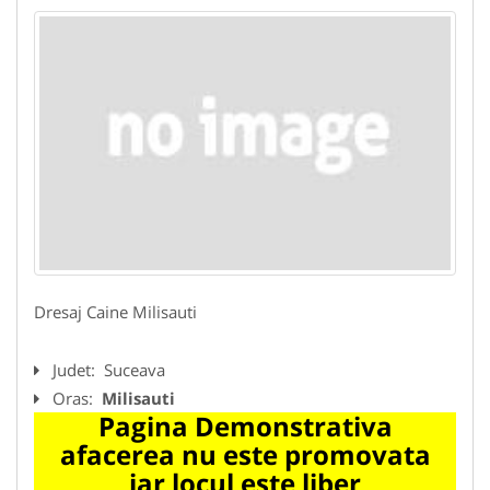
Dresaj Caine Milisauti
Judet:
Suceava
Oras:
Milisauti
Pagina Demonstrativa
afacerea nu este promovata
iar locul este liber