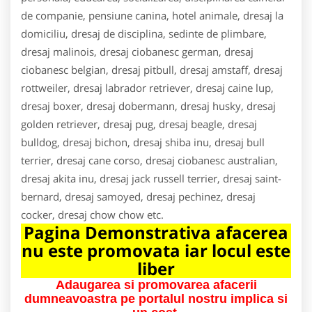
de companie, pensiune canina, hotel animale, dresaj la
domiciliu, dresaj de disciplina, sedinte de plimbare,
dresaj malinois, dresaj ciobanesc german, dresaj
ciobanesc belgian, dresaj pitbull, dresaj amstaff, dresaj
rottweiler, dresaj labrador retriever, dresaj caine lup,
dresaj boxer, dresaj dobermann, dresaj husky, dresaj
golden retriever, dresaj pug, dresaj beagle, dresaj
bulldog, dresaj bichon, dresaj shiba inu, dresaj bull
terrier, dresaj cane corso, dresaj ciobanesc australian,
dresaj akita inu, dresaj jack russell terrier, dresaj saint-
bernard, dresaj samoyed, dresaj pechinez, dresaj
cocker, dresaj chow chow etc.
Pagina Demonstrativa afacerea
nu este promovata iar locul este
liber
Adaugarea si promovarea afacerii
dumneavoastra pe portalul nostru implica si