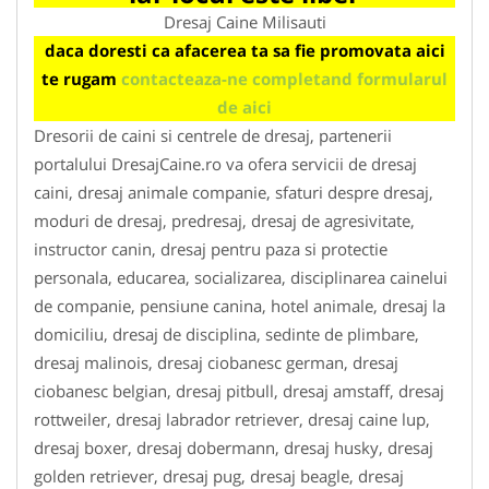
Dresaj Caine Milisauti
daca doresti ca afacerea ta sa fie promovata aici
te rugam
contacteaza-ne completand formularul
de aici
Dresorii de caini si centrele de dresaj, partenerii
portalului DresajCaine.ro va ofera servicii de dresaj
caini, dresaj animale companie, sfaturi despre dresaj,
moduri de dresaj, predresaj, dresaj de agresivitate,
instructor canin, dresaj pentru paza si protectie
personala, educarea, socializarea, disciplinarea cainelui
de companie, pensiune canina, hotel animale, dresaj la
domiciliu, dresaj de disciplina, sedinte de plimbare,
dresaj malinois, dresaj ciobanesc german, dresaj
ciobanesc belgian, dresaj pitbull, dresaj amstaff, dresaj
rottweiler, dresaj labrador retriever, dresaj caine lup,
dresaj boxer, dresaj dobermann, dresaj husky, dresaj
golden retriever, dresaj pug, dresaj beagle, dresaj