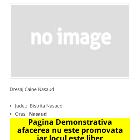
Dresaj Caine Nasaud
Judet:
Bistrita Nasaud
Oras:
Nasaud
Pagina Demonstrativa
afacerea nu este promovata
iar locul este liber