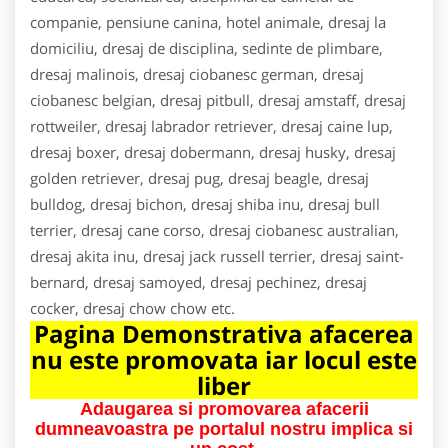
companie, pensiune canina, hotel animale, dresaj la
domiciliu, dresaj de disciplina, sedinte de plimbare,
dresaj malinois, dresaj ciobanesc german, dresaj
ciobanesc belgian, dresaj pitbull, dresaj amstaff, dresaj
rottweiler, dresaj labrador retriever, dresaj caine lup,
dresaj boxer, dresaj dobermann, dresaj husky, dresaj
golden retriever, dresaj pug, dresaj beagle, dresaj
bulldog, dresaj bichon, dresaj shiba inu, dresaj bull
terrier, dresaj cane corso, dresaj ciobanesc australian,
dresaj akita inu, dresaj jack russell terrier, dresaj saint-
bernard, dresaj samoyed, dresaj pechinez, dresaj
cocker, dresaj chow chow etc.
Pagina Demonstrativa afacerea
nu este promovata iar locul este
liber
Adaugarea si promovarea afacerii
dumneavoastra pe portalul nostru implica si