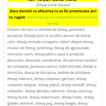
Dresaj Caine Nasaud
daca doresti ca afacerea ta sa fie promovata aici
te rugam
contacteaza-ne completand formularul
de aici
Dresorii de caini si centrele de dresaj, partenerii
portalului DresajCaine.ro va ofera servicii de dresaj
caini, dresaj animale companie, sfaturi despre dresaj,
moduri de dresaj, predresaj, dresaj de agresivitate,
instructor canin, dresaj pentru paza si protectie
personala, educarea, socializarea, disciplinarea cainelui
de companie, pensiune canina, hotel animale, dresaj la
domiciliu, dresaj de disciplina, sedinte de plimbare,
dresaj malinois, dresaj ciobanesc german, dresaj
ciobanesc belgian, dresaj pitbull, dresaj amstaff, dresaj
rottweiler, dresaj labrador retriever, dresaj caine lup,
dresaj boxer, dresaj dobermann, dresaj husky, dresaj
golden retriever, dresaj pug, dresaj beagle, dresaj