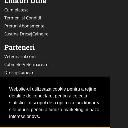
Linkuri Utile
Cum platesc
Termeni si Conditii
Preturi Abonamente
Sustine DresajCaine.ro
Parteneri
Veterinarul.com
Cabinete-Veterinare.ro
Dresaj-Caine.ro
Clinica-Privata.ro
Medic-Bun.com
Website-ul utilizeaza cookie pentru a reţine
SalonFrizerieCanina.com
detaliile de conectare, pentru a colecta
statistici cu scopul de a optimiza functionarea
DresajCaine.ro
site-ului si pentru a furniza marketing in baza
NonStopDeschis.ro
intereselor dvs.
Veterinar-Romania.ro