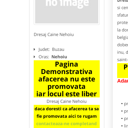
Dres
si ce
sfatu
prote
la do
Dresaj Caine Nehoiu
belgi
dober
Judet:
Buzau
inu, d
Oras:
Nehoiu
saint
Pagina
P
Demonstrativa
afacerea nu este
Adau
promovata
iar locul este liber
Dresaj Caine Nehoiu
p
daca doresti ca afacerea ta sa
pr
fie promovata aici te rugam
p
contacteaza-ne completand
li