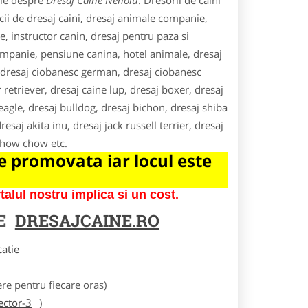
ile despre
Dresaj Caine Nehoiu
. Dresorii de caini
icii de dresaj caini, dresaj animale companie,
e, instructor canin, dresaj pentru paza si
companie, pensiune canina, hotel animale, dresaj
s, dresaj ciobanesc german, dresaj ciobanesc
r retriever, dresaj caine lup, dresaj boxer, dresaj
agle, dresaj bulldog, dresaj bichon, dresaj shiba
esaj akita inu, dresaj jack russell terrier, dresaj
 chow chow etc.
 promovata iar locul este
lul nostru implica si un cost.
RE
DRESAJCAINE.RO
catie
e pentru fiecare oras)
ector-3
)