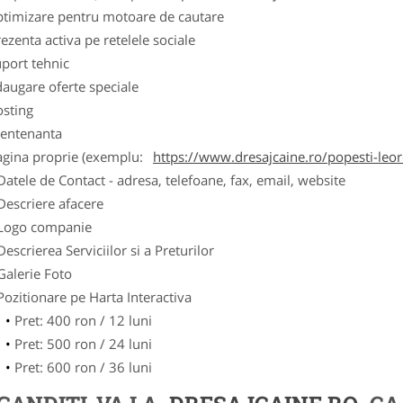
ptimizare pentru motoare de cautare
ezenta activa pe retelele sociale
port tehnic
augare oferte speciale
osting
entenanta
agina proprie (exemplu:
https://www.dresajcaine.ro/popesti-leo
Datele de Contact - adresa, telefoane, fax, email, website
Descriere afacere
Logo companie
Descrierea Serviciilor si a Preturilor
Galerie Foto
Pozitionare pe Harta Interactiva
Pret: 400 ron / 12 luni
Pret: 500 ron / 24 luni
Pret: 600 ron / 36 luni