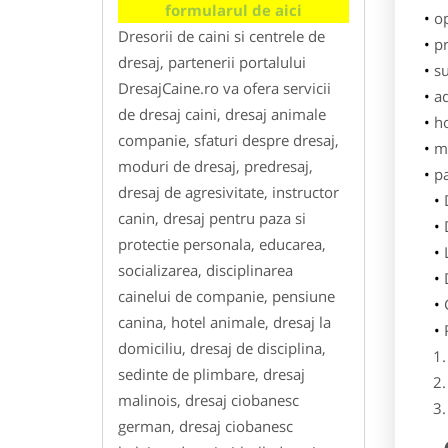
formularul de aici
o
Dresorii de caini si centrele de
pr
dresaj, partenerii portalului
su
DresajCaine.ro va ofera servicii
ad
de dresaj caini, dresaj animale
h
companie, sfaturi despre dresaj,
m
moduri de dresaj, predresaj,
p
dresaj de agresivitate, instructor
canin, dresaj pentru paza si
protectie personala, educarea,
socializarea, disciplinarea
cainelui de companie, pensiune
canina, hotel animale, dresaj la
domiciliu, dresaj de disciplina,
sedinte de plimbare, dresaj
malinois, dresaj ciobanesc
german, dresaj ciobanesc