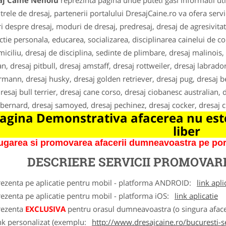
aj Caine Nehoiu
reprezinta pagina unde puteti gasi informatii ut
ntrele de dresaj, partenerii portalului DresajCaine.ro va ofera serv
ri despre dresaj, moduri de dresaj, predresaj, dresaj de agresivitat
ctie personala, educarea, socializarea, disciplinarea cainelui de 
miciliu, dresaj de disciplina, sedinte de plimbare, dresaj malinoi
an, dresaj pitbull, dresaj amstaff, dresaj rottweiler, dresaj labrado
mann, dresaj husky, dresaj golden retriever, dresaj pug, dresaj be
resaj bull terrier, dresaj cane corso, dresaj ciobanesc australian, dr
-bernard, dresaj samoyed, dresaj pechinez, dresaj cocker, dresaj
agina Demonstrativa afacerea nu este
liber
garea si promovarea afacerii dumneavoastra pe porta
DESCRIERE SERVICII PROMOVA
rezenta pe aplicatie pentru mobil - platforma ANDROID:
link apli
ezenta pe aplicatie pentru mobil - platforma iOS:
link aplicatie
rezenta
EXCLUSIVA
pentru orasul dumneavoastra (o singura afacer
nk personalizat (exemplu:
http://www.dresajcaine.ro/bucuresti-s