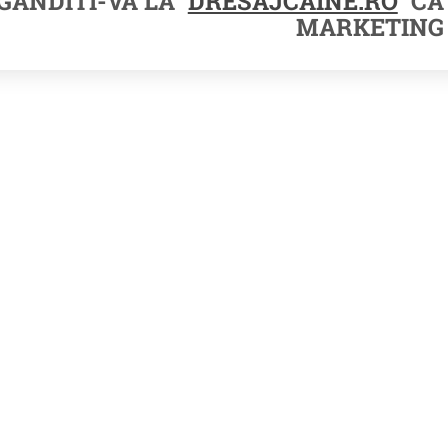
GANDITI-VA LA
DRESAJCAINE.RO
CA 
MARKETING