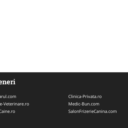
eneri
arul.com
Clinica-Privata.ro
e-Veterinare.ro
Medic-Bun.com
Caine.ro
SalonFrizerieCanina.com