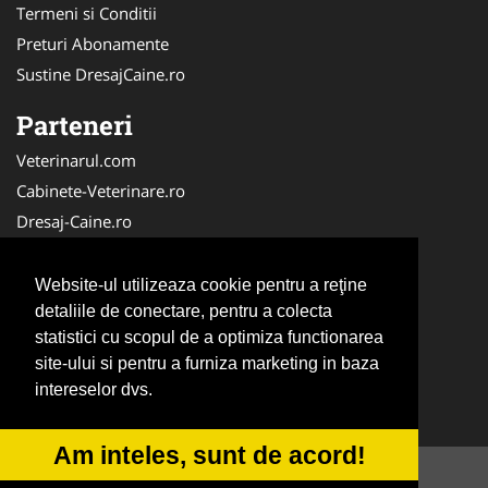
Termeni si Conditii
Preturi Abonamente
Sustine DresajCaine.ro
Parteneri
Veterinarul.com
Cabinete-Veterinare.ro
Dresaj-Caine.ro
Clinica-Privata.ro
Medic-Bun.com
Website-ul utilizeaza cookie pentru a reţine
SalonFrizerieCanina.com
detaliile de conectare, pentru a colecta
statistici cu scopul de a optimiza functionarea
DresajCaine.ro
site-ului si pentru a furniza marketing in baza
NonStopDeschis.ro
intereselor dvs.
Veterinar-Romania.ro
Am inteles, sunt de acord!
© 2014-2026 -
ANPC
SOL