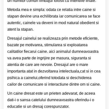
un numitor comun limbajul folosit cu intentiile finale.
Metoda mea e simpla: odata ce relatia intre caine si
stapan devine una echilibrata iar comunicarea se face
autentic, cainele va deveni in mod natural obedient si
atent la stapan.
Dresajul cainelui se realizeaza prin metode eficiente,
bazate pe motivarea, stimularea si exploatarea
calitatilor fiecarui caine. aici animalul dumneavoastra
va avea parte de ingrijire pe masura, siguranta si
atentia de care are nevoie. Dresajul are o mare
importanta atat in dezvoltarea intelectuala,cat si in cea
psihica a cainelui,oferind totodata si deschiderea
cailor de comunicare si interactiune dintre om si caine.
Un caine dresat este un prieten adevarat, de aceea
dati-i o sansa catelului dumneavoastra oferindu-i o
educatie si un dresaj corespunzator.