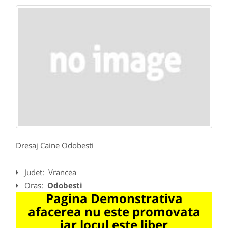
Dresaj Caine Odobesti
Judet:
Vrancea
Oras:
Odobesti
Pagina Demonstrativa
afacerea nu este promovata
iar locul este liber