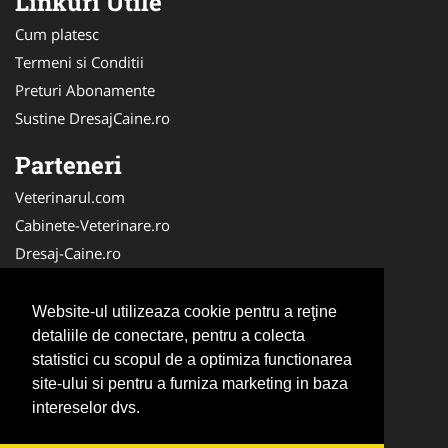
Linkuri Utile
Cum platesc
Termeni si Conditii
Preturi Abonamente
Sustine DresajCaine.ro
Parteneri
Veterinarul.com
Cabinete-Veterinare.ro
Dresaj-Caine.ro
Clinica-Privata.ro
Medic-Bun.com
Website-ul utilizeaza cookie pentru a reţine
SalonFrizerieCanina.com
detaliile de conectare, pentru a colecta
statistici cu scopul de a optimiza functionarea
DresajCaine.ro
site-ului si pentru a furniza marketing in baza
NonStopDeschis.ro
intereselor dvs.
Veterinar-Romania.ro