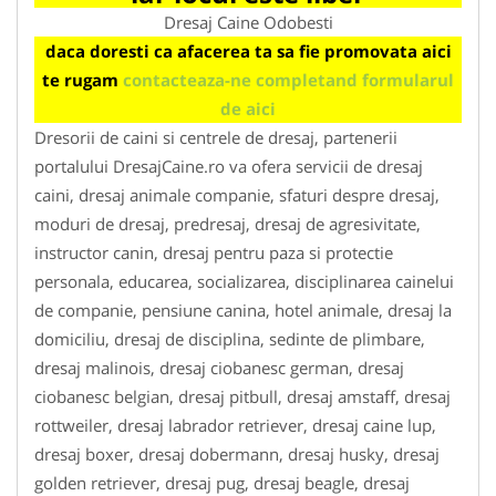
Dresaj Caine Odobesti
daca doresti ca afacerea ta sa fie promovata aici
te rugam
contacteaza-ne completand formularul
de aici
Dresorii de caini si centrele de dresaj, partenerii
portalului DresajCaine.ro va ofera servicii de dresaj
caini, dresaj animale companie, sfaturi despre dresaj,
moduri de dresaj, predresaj, dresaj de agresivitate,
instructor canin, dresaj pentru paza si protectie
personala, educarea, socializarea, disciplinarea cainelui
de companie, pensiune canina, hotel animale, dresaj la
domiciliu, dresaj de disciplina, sedinte de plimbare,
dresaj malinois, dresaj ciobanesc german, dresaj
ciobanesc belgian, dresaj pitbull, dresaj amstaff, dresaj
rottweiler, dresaj labrador retriever, dresaj caine lup,
dresaj boxer, dresaj dobermann, dresaj husky, dresaj
golden retriever, dresaj pug, dresaj beagle, dresaj