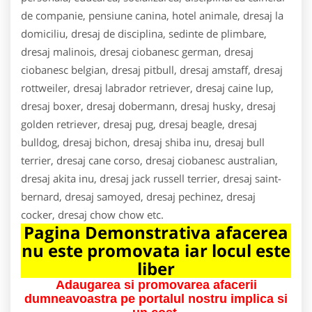
de companie, pensiune canina, hotel animale, dresaj la
domiciliu, dresaj de disciplina, sedinte de plimbare,
dresaj malinois, dresaj ciobanesc german, dresaj
ciobanesc belgian, dresaj pitbull, dresaj amstaff, dresaj
rottweiler, dresaj labrador retriever, dresaj caine lup,
dresaj boxer, dresaj dobermann, dresaj husky, dresaj
golden retriever, dresaj pug, dresaj beagle, dresaj
bulldog, dresaj bichon, dresaj shiba inu, dresaj bull
terrier, dresaj cane corso, dresaj ciobanesc australian,
dresaj akita inu, dresaj jack russell terrier, dresaj saint-
bernard, dresaj samoyed, dresaj pechinez, dresaj
cocker, dresaj chow chow etc.
Pagina Demonstrativa afacerea
nu este promovata iar locul este
liber
Adaugarea si promovarea afacerii
dumneavoastra pe portalul nostru implica si