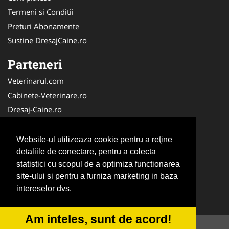
Termeni si Conditii
Preturi Abonamente
Sustine DresajCaine.ro
Parteneri
Veterinarul.com
Cabinete-Veterinare.ro
Dresaj-Caine.ro
Clinica-Privata.ro
Medic-Bun.com
Website-ul utilizeaza cookie pentru a reţine
SalonFrizerieCanina.com
detaliile de conectare, pentru a colecta
statistici cu scopul de a optimiza functionarea
DresajCaine.ro
site-ului si pentru a furniza marketing in baza
NonStopDeschis.ro
intereselor dvs.
Veterinar-Romania.ro
Am inteles, sunt de acord!