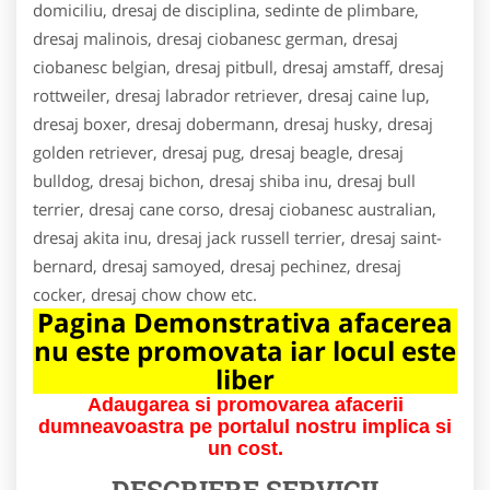
domiciliu, dresaj de disciplina, sedinte de plimbare,
dresaj malinois, dresaj ciobanesc german, dresaj
ciobanesc belgian, dresaj pitbull, dresaj amstaff, dresaj
rottweiler, dresaj labrador retriever, dresaj caine lup,
dresaj boxer, dresaj dobermann, dresaj husky, dresaj
golden retriever, dresaj pug, dresaj beagle, dresaj
bulldog, dresaj bichon, dresaj shiba inu, dresaj bull
terrier, dresaj cane corso, dresaj ciobanesc australian,
dresaj akita inu, dresaj jack russell terrier, dresaj saint-
bernard, dresaj samoyed, dresaj pechinez, dresaj
cocker, dresaj chow chow etc.
Pagina Demonstrativa afacerea
nu este promovata iar locul este
liber
Adaugarea si promovarea afacerii
dumneavoastra pe portalul nostru implica si
un cost.
DESCRIERE SERVICII