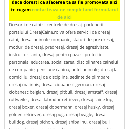
daca doresti ca afacerea ta sa fie promovata aici
te rugam
contacteaza-ne completand formularul
de aici
Dresorii de caini si centrele de dresaj, partenerii
portalului DresajCaine.ro va ofera servicii de dresaj
caini, dresaj animale companie, sfaturi despre dresaj,
moduri de dresaj, predresaj, dresaj de agresivitate,
instructor canin, dresaj pentru paza si protectie
personala, educarea, socializarea, disciplinarea cainelui
de companie, pensiune canina, hotel animale, dresaj la
domiciliu, dresaj de disciplina, sedinte de plimbare,
dresaj malinois, dresaj ciobanesc german, dresaj
ciobanesc belgian, dresaj pitbull, dresaj amstaff, dresaj
rottweiler, dresaj labrador retriever, dresaj caine lup,
dresaj boxer, dresaj dobermann, dresaj husky, dresaj
golden retriever, dresaj pug, dresaj beagle, dresaj
bulldog, dresaj bichon, dresaj shiba inu, dresaj bull