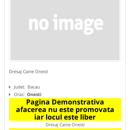
Dresaj Caine Onesti
Judet:
Bacau
Oras:
Onesti
Pagina Demonstrativa
afacerea nu este promovata
iar locul este liber
Dresaj Caine Onesti