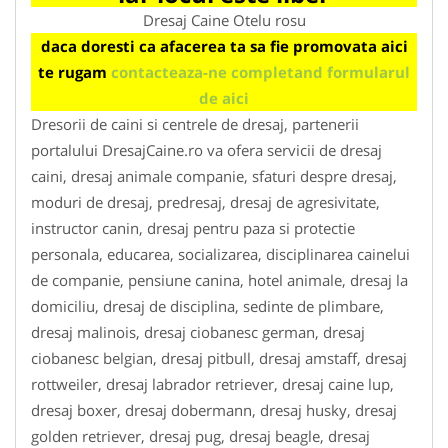
Dresaj Caine Otelu rosu
daca doresti ca afacerea ta sa fie promovata aici
te rugam
contacteaza-ne completand formularul
de aici
Dresorii de caini si centrele de dresaj, partenerii
portalului DresajCaine.ro va ofera servicii de dresaj
caini, dresaj animale companie, sfaturi despre dresaj,
moduri de dresaj, predresaj, dresaj de agresivitate,
instructor canin, dresaj pentru paza si protectie
personala, educarea, socializarea, disciplinarea cainelui
de companie, pensiune canina, hotel animale, dresaj la
domiciliu, dresaj de disciplina, sedinte de plimbare,
dresaj malinois, dresaj ciobanesc german, dresaj
ciobanesc belgian, dresaj pitbull, dresaj amstaff, dresaj
rottweiler, dresaj labrador retriever, dresaj caine lup,
dresaj boxer, dresaj dobermann, dresaj husky, dresaj
golden retriever, dresaj pug, dresaj beagle, dresaj