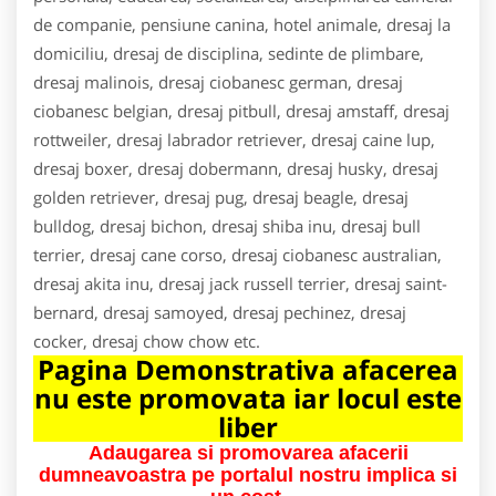
de companie, pensiune canina, hotel animale, dresaj la
domiciliu, dresaj de disciplina, sedinte de plimbare,
dresaj malinois, dresaj ciobanesc german, dresaj
ciobanesc belgian, dresaj pitbull, dresaj amstaff, dresaj
rottweiler, dresaj labrador retriever, dresaj caine lup,
dresaj boxer, dresaj dobermann, dresaj husky, dresaj
golden retriever, dresaj pug, dresaj beagle, dresaj
bulldog, dresaj bichon, dresaj shiba inu, dresaj bull
terrier, dresaj cane corso, dresaj ciobanesc australian,
dresaj akita inu, dresaj jack russell terrier, dresaj saint-
bernard, dresaj samoyed, dresaj pechinez, dresaj
cocker, dresaj chow chow etc.
Pagina Demonstrativa afacerea
nu este promovata iar locul este
liber
Adaugarea si promovarea afacerii
dumneavoastra pe portalul nostru implica si