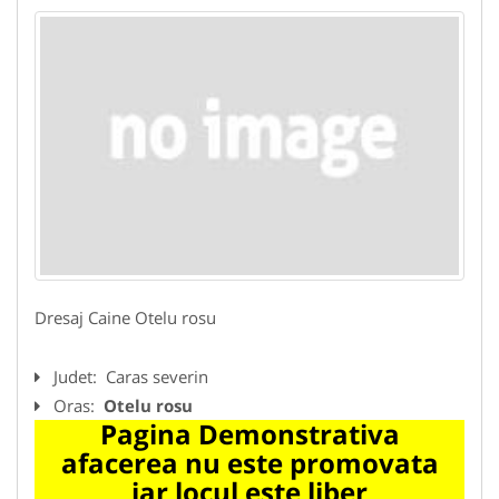
Dresaj Caine Otelu rosu
Judet:
Caras severin
Oras:
Otelu rosu
Pagina Demonstrativa
afacerea nu este promovata
iar locul este liber