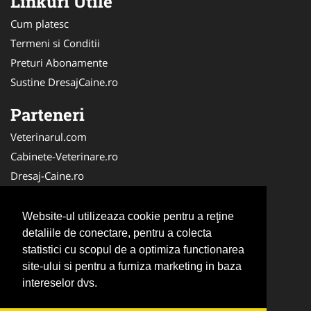
Linkuri Utile
Cum platesc
Termeni si Conditii
Preturi Abonamente
Sustine DresajCaine.ro
Parteneri
Veterinarul.com
Cabinete-Veterinare.ro
Dresaj-Caine.ro
Clinica-Privata.ro
Medic-Bun.com
Website-ul utilizeaza cookie pentru a reţine
SalonFrizerieCanina.com
detaliile de conectare, pentru a colecta
statistici cu scopul de a optimiza functionarea
DresajCaine.ro
site-ului si pentru a furniza marketing in baza
NonStopDeschis.ro
intereselor dvs.
Veterinar-Romania.ro