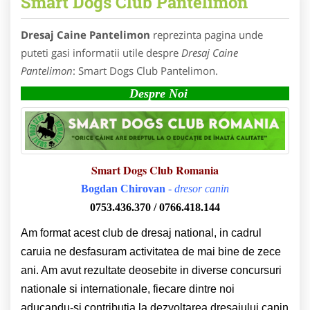
Smart Dogs Club Pantelimon
Dresaj Caine Pantelimon
reprezinta pagina unde
puteti gasi informatii utile despre
Dresaj Caine
Pantelimon
: Smart Dogs Club Pantelimon.
Despre Noi
Smart Dogs Club Romania
Bogdan Chirovan
-
dresor canin
0753.436.370 / 0766.418.144
Am format acest club de dresaj national, in cadrul
caruia ne desfasuram activitatea de mai bine de zece
ani. Am avut rezultate deosebite in diverse concursuri
nationale si internationale, fiecare dintre noi
aducandu-si contributia la dezvoltarea dresajului canin